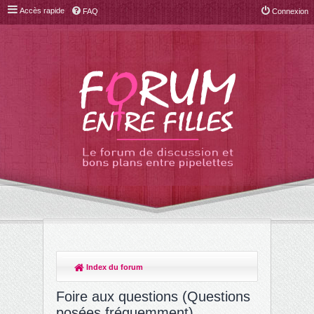
Accès rapide
FAQ
Connexion
Index du forum
R
ec
Foire aux questions (Questions
her
posées fréquemment)