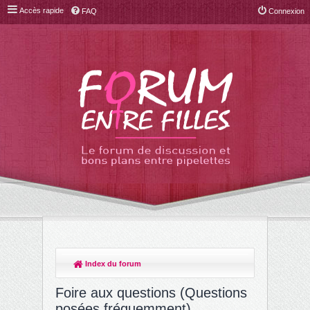
Accès rapide
FAQ
Connexion
Index du forum
R
ec
Foire aux questions (Questions
her
posées fréquemment)