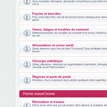
Vous souhaitez témoigner, demander conseil face à une intervent
vécu!
Psycho et bien-être
Pour votre bien-être, rien de tel qu'une bonne rubrique pour dem
plans!
Stress, fatigue et troubles du sommeil
Malheureusement, les troubles du sommeil et le stress méritent 
de vie!
Alimentation et conso santé
Quels aliments nous font du bien? Pourquoi? Que privilégier po
forum!
Chirurgie esthétique
Lifting, injections, réduction ou augmentation mammaire, rhinopl
conseils avant l'intervention!
Régimes et perte de poids
Recettes, trucs et astuces pour perdre quelques kilos superflus (
Home sweet home
Rénovation et travaux
Parce qu'on aime que ça soit propre, bien agencé et pratique, le