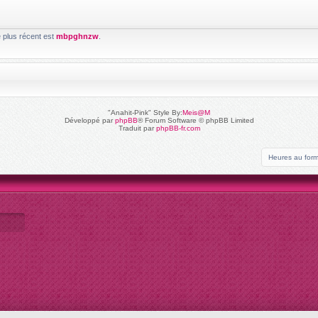
e plus récent est
mbpghnzw
.
"Anahit-Pink" Style By:
Meis@M
Développé par
phpBB
® Forum Software © phpBB Limited
Traduit par
phpBB-fr.com
Heures au for