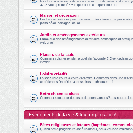
bricolage aux travaux de second œuvre et de finitions, du do-it 
avez-vous procédé? Vos questions et expériences ici!
Maison et décoration
Les bonnes astuces pour maintenir votre intérieur propre et étincel
plans déco, partagez-les ici!
Jardin et aménagements extérieurs
Parce que des aménagements extérieurs esthétiques et pratiques 
welcome!
Plaisirs de la table
Comment cuisiner tel plat, à quel vin l'accorder? Quel cadeau g
clavier!
Loisirs créatifs
Laissez libre cours à votre créativité! Débutants dans une disc
expériences (matériel, accessoires, techniques,...)
Entre chiens et chats
Comment s'occuper de nos petits compagnons? Les nourrir, les c
Evènements de la vie & leur organisation!
Fêtes religieuses et laïques (baptêmes, communio
Quand notre progéniture est à l'honneur, nous voulons vraiment q