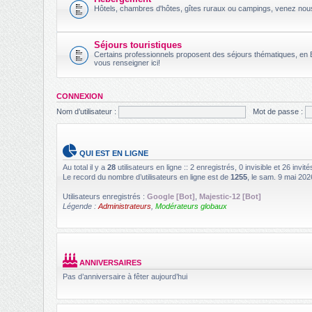
Hôtels, chambres d'hôtes, gîtes ruraux ou campings, venez no
Séjours touristiques
Certains professionnels proposent des séjours thématiques, en B
vous renseigner ici!
CONNEXION
Nom d’utilisateur :
Mot de passe :
QUI EST EN LIGNE
Au total il y a
28
utilisateurs en ligne :: 2 enregistrés, 0 invisible et 26 invi
Le record du nombre d’utilisateurs en ligne est de
1255
, le sam. 9 mai 202
Utilisateurs enregistrés :
Google [Bot]
,
Majestic-12 [Bot]
Légende :
Administrateurs
,
Modérateurs globaux
ANNIVERSAIRES
Pas d’anniversaire à fêter aujourd’hui