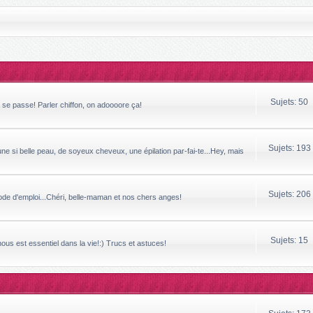
Sujets: 50
a se passe! Parler chiffon, on adoooore ça!
Sujets: 193
ne si belle peau, de soyeux cheveux, une épilation par-fai-te...Hey, mais
Sujets: 206
mode d'emploi...Chéri, belle-maman et nos chers anges!
Sujets: 15
 nous est essentiel dans la vie!:) Trucs et astuces!