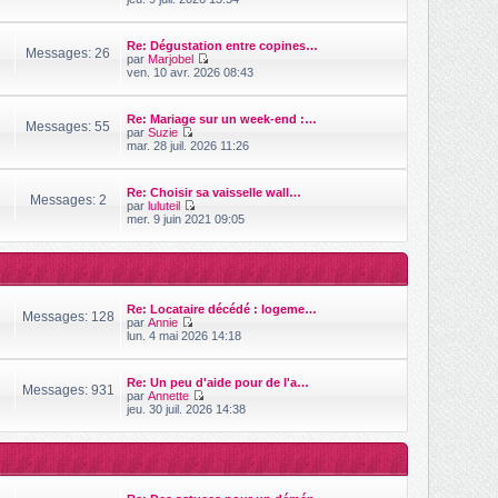
s
o
i
s
i
e
a
r
r
Re: Dégustation entre copines…
g
l
Messages: 26
m
par
Marjobel
e
e
e
V
ven. 10 avr. 2026 08:43
d
s
o
e
s
i
r
a
r
n
Re: Mariage sur un week-end :…
g
l
Messages: 55
i
par
Suzie
e
e
V
e
mar. 28 juil. 2026 11:26
d
o
r
e
i
m
r
r
e
n
Re: Choisir sa vaisselle wall…
l
s
Messages: 2
i
par
luluteil
e
s
V
e
mer. 9 juin 2021 09:05
d
a
o
r
e
g
i
m
r
e
r
e
n
l
s
i
e
s
e
d
a
r
Re: Locataire décédé : logeme…
e
g
Messages: 128
m
par
Annie
r
e
e
V
lun. 4 mai 2026 14:18
n
s
o
i
s
i
e
a
r
r
Re: Un peu d'aide pour de l'a…
g
l
Messages: 931
m
par
Annette
e
e
e
V
jeu. 30 juil. 2026 14:38
d
s
o
e
s
i
r
a
r
n
g
l
i
e
e
e
d
r