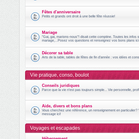
Fêtes d'anniversaire
Petits et grands ont droit à une belle fête réussie!
Mariage
"Gai, gai, marions-nous"! disait cette comptine. Toutes les infos s
mariage,...Posez vos questions et renseignez vos bons plans ici
Décorer sa table
Arts de la table, tables de fêtes de fin d'année : vos idées et conse
Vie pratique, conso, boulot
Conseils juridiques
Parce que la vie n'est pas toujours simple... Vie personnelle, prof
Aide, divers et bons plans
Vous cherchez une référence, un renseignement en particulier?
message ici!
Voyages et escapades
Hébergement