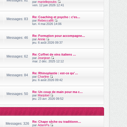
Messages: 82
m
par
mariellepoubs
e
r
e
V
ven. 12 juin 2026 12:41
n
s
o
i
s
i
e
a
r
r
Re: Coaching et psycho : c'es…
g
l
Messages: 83
m
par
Rebecca86
e
e
e
V
lun. 4 mai 2026 14:06
d
s
o
e
s
i
r
a
r
n
Re: Formation pour accompagne…
g
l
Messages: 46
i
par
Annie
e
e
V
e
jeu. 6 août 2026 09:37
d
o
r
e
i
m
r
r
e
n
Re: Coffret de vins italiens …
l
s
Messages: 62
i
par
Jeanjean
e
s
V
e
mar. 2 déc. 2025 12:12
d
a
o
r
e
g
i
m
r
e
r
e
n
Re: Rhinoplastie : est-ce qu'…
l
s
Messages: 84
i
par
Charline
e
s
e
V
jeu. 6 août 2026 09:42
d
a
r
o
e
g
m
i
r
e
e
r
n
Re: Un coup de main pour ma c…
s
l
Messages: 50
i
par
Marjobel
s
e
V
e
jeu. 23 avr. 2026 09:52
a
d
o
r
g
e
i
m
e
r
r
e
n
l
s
i
e
s
e
d
a
r
Re: Chape sèche ou traditionn…
e
g
Messages: 326
m
par
AdamPa
r
e
e