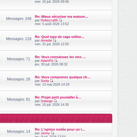
V
mer. 15 juil. 2026 09:06
n
s
o
i
s
i
e
a
r
r
g
l
Re: Mieux sécuriser ma maison…
m
Messages: 246
e
e
par
Rebecca86
e
d
V
mer. 5 août 2026 13:52
s
e
o
s
r
i
a
n
r
g
Re: Quel type de cage utilise…
i
l
Messages: 216
e
par
Annette
e
e
V
ven. 31 juil. 2026 12:55
r
d
o
m
e
i
e
r
r
s
n
Re: Vous connaissez les vins …
l
Messages: 71
s
i
par
AdamPa
e
a
V
e
jeu. 30 juil. 2026 08:32
d
g
o
r
e
e
i
m
r
r
e
n
Re: Vous comprenez quelque ch…
l
s
Messages: 26
i
par
Sonia
e
s
V
e
mer. 13 mai 2026 14:29
d
a
o
r
e
g
i
m
r
e
r
e
n
Re: Projet petit poulailler à…
l
s
Messages: 81
i
par
Solange
e
s
V
e
mer. 15 juil. 2026 14:30
d
a
o
r
e
g
i
m
r
e
r
e
n
l
s
i
e
s
e
d
a
r
Re: L'option nuitée pour un t…
e
g
Messages: 14
m
par
Jenny
r
e
e
V
jeu. 9 juil. 2026 13:54
n