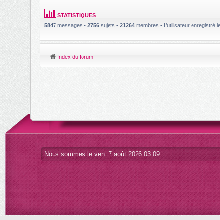
STATISTIQUES
5847
messages •
2756
sujets •
21264
membres • L’utilisateur enregistré l
Index du forum
Nous sommes le ven. 7 août 2026 03:09