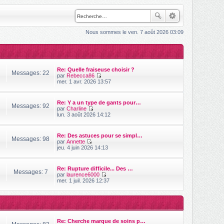
Nous sommes le ven. 7 août 2026 03:09
Re: Quelle fraiseuse choisir ?
Messages: 22
par
Rebecca86
V
mer. 1 avr. 2026 13:57
o
i
r
Re: Y a un type de gants pour…
l
Messages: 92
par
Charline
e
V
lun. 3 août 2026 14:12
d
o
e
i
r
r
n
Re: Des astuces pour se simpl…
l
Messages: 98
i
par
Annette
e
V
e
jeu. 4 juin 2026 14:13
d
o
r
e
i
m
r
r
e
n
Re: Rupture difficile... Des …
l
s
Messages: 7
i
par
laurence6000
e
s
e
V
mer. 1 juil. 2026 12:37
d
a
r
o
e
g
m
i
r
e
e
r
n
s
l
i
s
e
e
a
d
r
Re: Cherche marque de soins p…
g
e