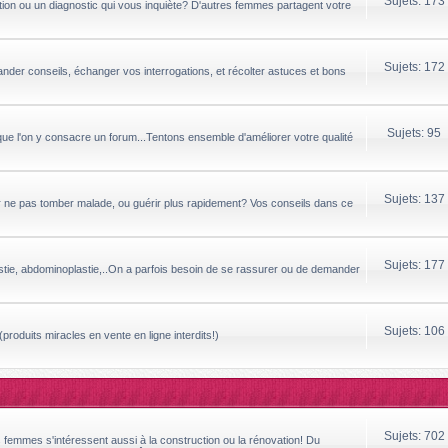
Sujets: 173
ion ou un diagnostic qui vous inquiète? D'autres femmes partagent votre
Sujets: 172
ander conseils, échanger vos interrogations, et récolter astuces et bons
Sujets: 95
que l'on y consacre un forum...Tentons ensemble d'améliorer votre qualité
Sujets: 137
ur ne pas tomber malade, ou guérir plus rapidement? Vos conseils dans ce
Sujets: 177
astie, abdominoplastie,..On a parfois besoin de se rassurer ou de demander
Sujets: 106
produits miracles en vente en ligne interdits!)
Sujets: 702
s femmes s'intéressent aussi à la construction ou la rénovation! Du