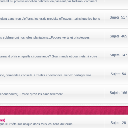
yourself au professionnel du bâtiment en passant par l'artisan, comment
Sujets: 517
ant sans trop d'efforts, les vrais produits efficaces,...ainsi que les bons
Sujets: 465
sublimeront nos jolies plantations...Pouces verts et bricoleuses
Sujets: 147
ourmand offrir en quelle circonstance? Gourmands et gourmets, à votre
Sujets: 54
ipline, demandez conseils! Créatifs chevronnés, venez partager vos
Sujets: 166
houchouter,...Parce qu'on les aime tellement!
ns)
Sujets: 28
ue leur fête soit unique dans tous les sens du terme!