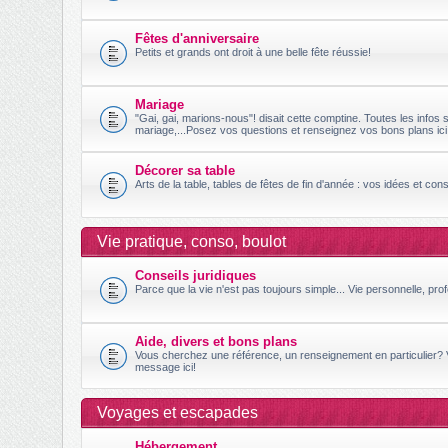
Fêtes d'anniversaire
Petits et grands ont droit à une belle fête réussie!
Mariage
"Gai, gai, marions-nous"! disait cette comptine. Toutes les infos s
mariage,...Posez vos questions et renseignez vos bons plans ici
Décorer sa table
Arts de la table, tables de fêtes de fin d'année : vos idées et conse
Vie pratique, conso, boulot
Conseils juridiques
Parce que la vie n'est pas toujours simple... Vie personnelle, prof
Aide, divers et bons plans
Vous cherchez une référence, un renseignement en particulier?
message ici!
Voyages et escapades
Hébergement