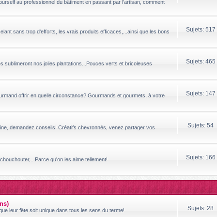
yourself au professionnel du bâtiment en passant par l'artisan, comment
Sujets: 517
ant sans trop d'efforts, les vrais produits efficaces,...ainsi que les bons
Sujets: 465
sublimeront nos jolies plantations...Pouces verts et bricoleuses
Sujets: 147
ourmand offrir en quelle circonstance? Gourmands et gourmets, à votre
Sujets: 54
ipline, demandez conseils! Créatifs chevronnés, venez partager vos
Sujets: 166
houchouter,...Parce qu'on les aime tellement!
ns)
Sujets: 28
ue leur fête soit unique dans tous les sens du terme!