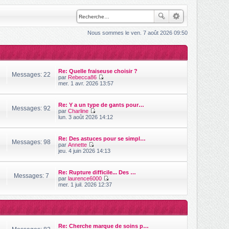
Nous sommes le ven. 7 août 2026 09:50
Re: Quelle fraiseuse choisir ?
Messages: 22
par
Rebecca86
V
mer. 1 avr. 2026 13:57
o
i
r
Re: Y a un type de gants pour…
l
Messages: 92
par
Charline
e
V
lun. 3 août 2026 14:12
d
o
e
i
r
r
n
Re: Des astuces pour se simpl…
l
Messages: 98
i
par
Annette
e
V
e
jeu. 4 juin 2026 14:13
d
o
r
e
i
m
r
r
e
n
Re: Rupture difficile... Des …
l
s
Messages: 7
i
par
laurence6000
e
s
e
V
mer. 1 juil. 2026 12:37
d
a
r
o
e
g
m
i
r
e
e
r
n
s
l
i
s
e
e
a
d
r
Re: Cherche marque de soins p…
g
e