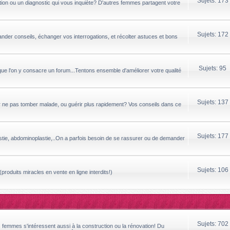
Sujets: 173
ion ou un diagnostic qui vous inquiète? D'autres femmes partagent votre
Sujets: 172
ander conseils, échanger vos interrogations, et récolter astuces et bons
Sujets: 95
que l'on y consacre un forum...Tentons ensemble d'améliorer votre qualité
Sujets: 137
ur ne pas tomber malade, ou guérir plus rapidement? Vos conseils dans ce
Sujets: 177
astie, abdominoplastie,..On a parfois besoin de se rassurer ou de demander
Sujets: 106
produits miracles en vente en ligne interdits!)
Sujets: 702
s femmes s'intéressent aussi à la construction ou la rénovation! Du