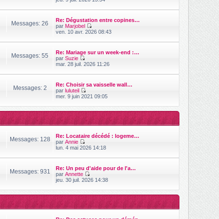
s
o
i
s
i
e
a
r
r
Re: Dégustation entre copines…
g
l
Messages: 26
m
par
Marjobel
e
e
e
V
ven. 10 avr. 2026 08:43
d
s
o
e
s
i
r
a
r
n
Re: Mariage sur un week-end :…
g
l
Messages: 55
i
par
Suzie
e
e
V
e
mar. 28 juil. 2026 11:26
d
o
r
e
i
m
r
r
e
n
Re: Choisir sa vaisselle wall…
l
s
Messages: 2
i
par
luluteil
e
s
V
e
mer. 9 juin 2021 09:05
d
a
o
r
e
g
i
m
r
e
r
e
n
l
s
i
e
s
e
d
a
r
Re: Locataire décédé : logeme…
e
g
Messages: 128
m
par
Annie
r
e
e
V
lun. 4 mai 2026 14:18
n
s
o
i
s
i
e
a
r
r
Re: Un peu d'aide pour de l'a…
g
l
Messages: 931
m
par
Annette
e
e
e
V
jeu. 30 juil. 2026 14:38
d
s
o
e
s
i
r
a
r
n
g
l
i
e
e
e
d
r