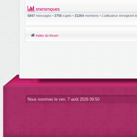
STATISTIQUES
5847
messages •
2756
sujets •
21264
membres • L’utilisateur enregistré l
Index du forum
Nous sommes le ven. 7 août 2026 09:50