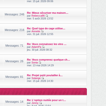
V
mer. 15 juil. 2026 09:06
n
s
o
i
s
i
e
a
r
r
g
l
Re: Mieux sécuriser ma maison…
m
Messages: 246
e
e
par
Rebecca86
e
d
V
mer. 5 août 2026 13:52
s
e
o
s
r
i
a
n
r
g
Re: Quel type de cage utilise…
i
l
Messages: 216
e
par
Annette
e
e
V
ven. 31 juil. 2026 12:55
r
d
o
m
e
i
e
r
r
s
n
Re: Vous connaissez les vins …
l
Messages: 71
s
i
par
AdamPa
e
a
V
e
jeu. 30 juil. 2026 08:32
d
g
o
r
e
e
i
m
r
r
e
n
Re: Vous comprenez quelque ch…
l
s
Messages: 26
i
par
Sonia
e
s
V
e
mer. 13 mai 2026 14:29
d
a
o
r
e
g
i
m
r
e
r
e
n
Re: Projet petit poulailler à…
l
s
Messages: 81
i
par
Solange
e
s
V
e
mer. 15 juil. 2026 14:30
d
a
o
r
e
g
i
m
r
e
r
e
n
l
s
i
e
s
e
d
a
r
Re: L'option nuitée pour un t…
e
g
Messages: 14
m
par
Jenny
r
e
e
V
jeu. 9 juil. 2026 13:54
n