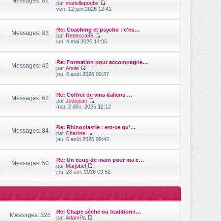
Messages: 82
m
par
mariellepoubs
e
r
e
V
ven. 12 juin 2026 12:41
n
s
o
i
s
i
e
a
r
r
Re: Coaching et psycho : c'es…
g
l
Messages: 83
m
par
Rebecca86
e
e
e
V
lun. 4 mai 2026 14:06
d
s
o
e
s
i
r
a
r
n
Re: Formation pour accompagne…
g
l
Messages: 46
i
par
Annie
e
e
V
e
jeu. 6 août 2026 09:37
d
o
r
e
i
m
r
r
e
n
Re: Coffret de vins italiens …
l
s
Messages: 62
i
par
Jeanjean
e
s
V
e
mar. 2 déc. 2025 12:12
d
a
o
r
e
g
i
m
r
e
r
e
n
Re: Rhinoplastie : est-ce qu'…
l
s
Messages: 84
i
par
Charline
e
s
e
V
jeu. 6 août 2026 09:42
d
a
r
o
e
g
m
i
r
e
e
r
n
Re: Un coup de main pour ma c…
s
l
Messages: 50
i
par
Marjobel
s
e
V
e
jeu. 23 avr. 2026 09:52
a
d
o
r
g
e
i
m
e
r
r
e
n
l
s
i
e
s
e
d
a
r
Re: Chape sèche ou traditionn…
e
g
Messages: 326
m
par
AdamPa
r
e
e