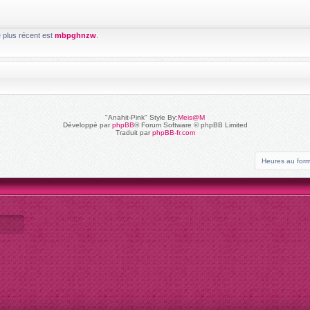
e plus récent est
mbpghnzw
.
"Anahit-Pink" Style By:
Meis@M
Développé par
phpBB
® Forum Software © phpBB Limited
Traduit par
phpBB-fr.com
Heures au for