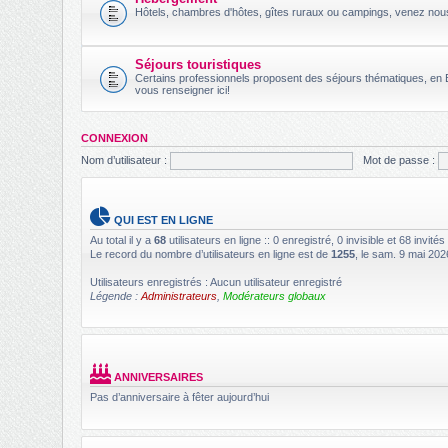
Hôtels, chambres d'hôtes, gîtes ruraux ou campings, venez no
Séjours touristiques
Certains professionnels proposent des séjours thématiques, en B
vous renseigner ici!
CONNEXION
Nom d’utilisateur :
Mot de passe :
QUI EST EN LIGNE
Au total il y a
68
utilisateurs en ligne :: 0 enregistré, 0 invisible et 68 invit
Le record du nombre d’utilisateurs en ligne est de
1255
, le sam. 9 mai 202
Utilisateurs enregistrés : Aucun utilisateur enregistré
Légende :
Administrateurs
,
Modérateurs globaux
ANNIVERSAIRES
Pas d’anniversaire à fêter aujourd’hui