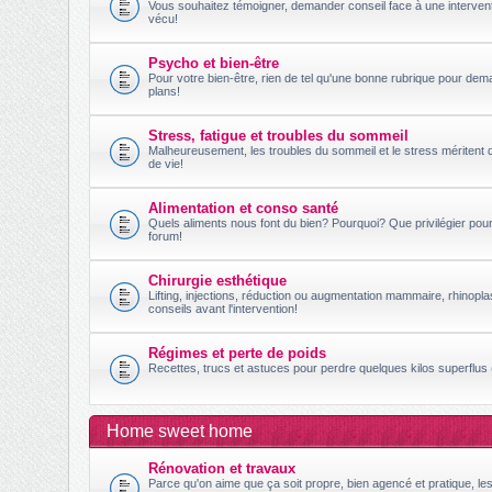
Vous souhaitez témoigner, demander conseil face à une intervent
vécu!
Psycho et bien-être
Pour votre bien-être, rien de tel qu'une bonne rubrique pour dem
plans!
Stress, fatigue et troubles du sommeil
Malheureusement, les troubles du sommeil et le stress méritent 
de vie!
Alimentation et conso santé
Quels aliments nous font du bien? Pourquoi? Que privilégier po
forum!
Chirurgie esthétique
Lifting, injections, réduction ou augmentation mammaire, rhinopl
conseils avant l'intervention!
Régimes et perte de poids
Recettes, trucs et astuces pour perdre quelques kilos superflus (
Home sweet home
Rénovation et travaux
Parce qu'on aime que ça soit propre, bien agencé et pratique, le