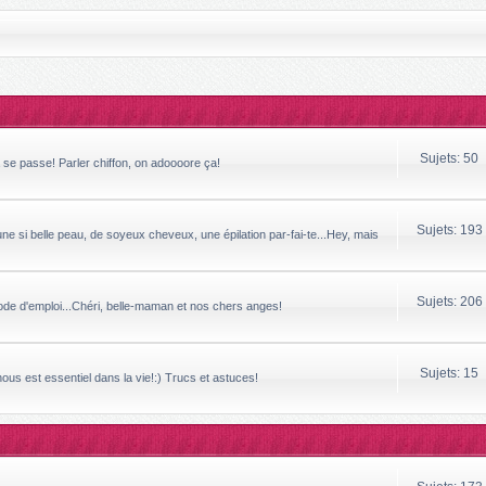
Sujets: 50
a se passe! Parler chiffon, on adoooore ça!
Sujets: 193
ne si belle peau, de soyeux cheveux, une épilation par-fai-te...Hey, mais
Sujets: 206
mode d'emploi...Chéri, belle-maman et nos chers anges!
Sujets: 15
 nous est essentiel dans la vie!:) Trucs et astuces!