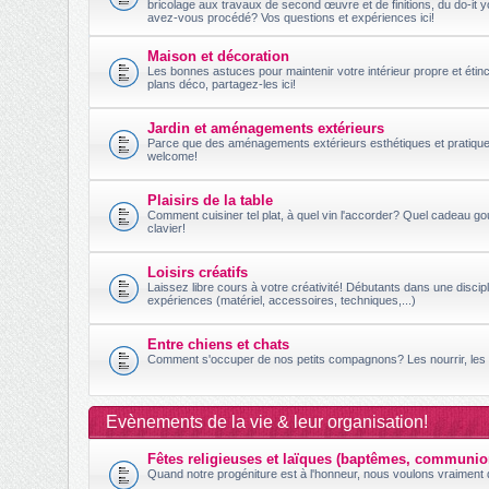
bricolage aux travaux de second œuvre et de finitions, du do-it 
avez-vous procédé? Vos questions et expériences ici!
Maison et décoration
Les bonnes astuces pour maintenir votre intérieur propre et étincel
plans déco, partagez-les ici!
Jardin et aménagements extérieurs
Parce que des aménagements extérieurs esthétiques et pratiques 
welcome!
Plaisirs de la table
Comment cuisiner tel plat, à quel vin l'accorder? Quel cadeau g
clavier!
Loisirs créatifs
Laissez libre cours à votre créativité! Débutants dans une disc
expériences (matériel, accessoires, techniques,...)
Entre chiens et chats
Comment s'occuper de nos petits compagnons? Les nourrir, les c
Evènements de la vie & leur organisation!
Fêtes religieuses et laïques (baptêmes, communio
Quand notre progéniture est à l'honneur, nous voulons vraiment q