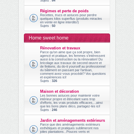
Sujets :
84
Régimes et perte de poids
Recettes, trucs et astuces pour perdre
quelques kilos superflus (produits miracles
en vente en ligne interdits!)
Sujets :
50
Home sweet home
Rénovation et travaux
Parce qu'on aime que ça soit propre, bien
agencé et pratique, les femmes s'intéressent
aussi à la construction ou la rénovation! Du
bricolage aux travaux de second œuvre et
de finitions, du do-it yourself au professionnel
du bâtiment en passant par l'artisan,
comment avez-vous procédé? Vos questions
et expériences ici!
Sujets :
326
Maison et décoration
Les bonnes astuces pour maintenir votre
intérieur propre et étincelant sans trop
d'efforts, les vrais produits efficaces,...ainsi
que les bons plans déco, partagez-les ici!
Sujets :
246
Jardin et aménagements extérieurs
Parce que des aménagements extérieurs
esthétiques et pratiques sublimeront nos
jolies plantations...Pouces verts et