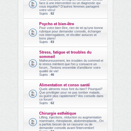
face à une intervention ou un diagnostic qui
vous inquiète? D'autres femmes partagent
votre vécu!
Sujets :
82
Psycho et bien-être
Pour votre bien-être, rien de tel qu'une bonne
rubrique pour demander conseils, échanger
vos interrogations, et récolter astuces et
bons plans!
Sujets :
83
Stress, fatigue et troubles du
sommeil
Malheureusement, les troubles du sommeil et
le stress méritent que l'on y consacre un
forum...Tentons ensemble d'améliorer votre
qualité de vie!
Sujets :
46
Alimentation et conso santé
Quels aliments nous font du bien? Pourquoi?
Que privilégier pour ne pas tomber malade,
ou guérir plus rapidement? Vos conseils dans
ce forum!
Sujets :
62
Chirurgie esthétique
Lifting, injections, réduction ou augmentation
mammaire, rhinoplastie, abdominoplastie,..On
a parfois besoin de se rassurer ou de
demander conseils avant l'intervention!