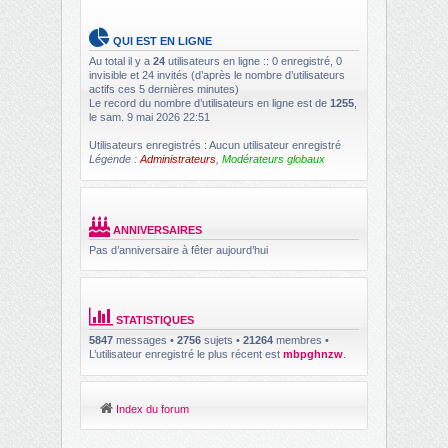
QUI EST EN LIGNE
Au total il y a
24
utilisateurs en ligne :: 0 enregistré, 0
invisible et 24 invités (d’après le nombre d’utilisateurs
actifs ces 5 dernières minutes)
Le record du nombre d’utilisateurs en ligne est de
1255
,
le sam. 9 mai 2026 22:51
Utilisateurs enregistrés : Aucun utilisateur enregistré
Légende :
Administrateurs
,
Modérateurs globaux
ANNIVERSAIRES
Pas d’anniversaire à fêter aujourd’hui
STATISTIQUES
5847
messages •
2756
sujets •
21264
membres •
L’utilisateur enregistré le plus récent est
mbpghnzw
.
Index du forum