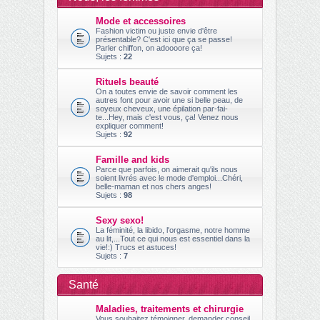
ch
Mode et accessoires
er
Fashion victim ou juste envie d'être
présentable? C'est ici que ça se passe!
Parler chiffon, on adoooore ça!
Sujets :
22
Rituels beauté
On a toutes envie de savoir comment les
autres font pour avoir une si belle peau, de
soyeux cheveux, une épilation par-fai-
te...Hey, mais c'est vous, ça! Venez nous
expliquer comment!
Sujets :
92
Famille and kids
Parce que parfois, on aimerait qu'ils nous
soient livrés avec le mode d'emploi...Chéri,
belle-maman et nos chers anges!
Sujets :
98
Sexy sexo!
La féminité, la libido, l'orgasme, notre homme
au lit,...Tout ce qui nous est essentiel dans la
vie!:) Trucs et astuces!
Sujets :
7
Santé
Maladies, traitements et chirurgie
Vous souhaitez témoigner, demander conseil