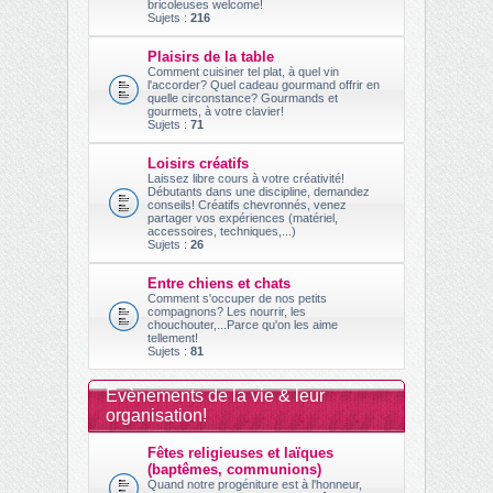
bricoleuses welcome!
Sujets :
216
Plaisirs de la table
Comment cuisiner tel plat, à quel vin
l'accorder? Quel cadeau gourmand offrir en
quelle circonstance? Gourmands et
gourmets, à votre clavier!
Sujets :
71
Loisirs créatifs
Laissez libre cours à votre créativité!
Débutants dans une discipline, demandez
conseils! Créatifs chevronnés, venez
partager vos expériences (matériel,
accessoires, techniques,...)
Sujets :
26
Entre chiens et chats
Comment s'occuper de nos petits
compagnons? Les nourrir, les
chouchouter,...Parce qu'on les aime
tellement!
Sujets :
81
Evènements de la vie & leur
organisation!
Fêtes religieuses et laïques
(baptêmes, communions)
Quand notre progéniture est à l'honneur,