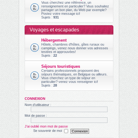
Vous cherchez une référence, un
renseignement en particulier? Vous souhaitez
partager un bon plan, du Web par exemple?
Postez votre message ici!
Sujets :
931
Voyages et escapades
Hébergement
Hôtels, chambres d'hôtes, gîtes ruraux ou
campings, venez nous donner vos adresses
testées et approuvées!
Sujets :
22
Séjours touristiques
Certains professionnels proposent des
séjours thématiques, en Belgique ou ailleurs.
Vous cherchez un type de séjour en
particulier? venez vous renseigner ici!
Sujets :
28
CONNEXION
Nom d’utilisateur :
Mot de passe :
J’ai oublié mon mot de passe
Se souvenir de moi