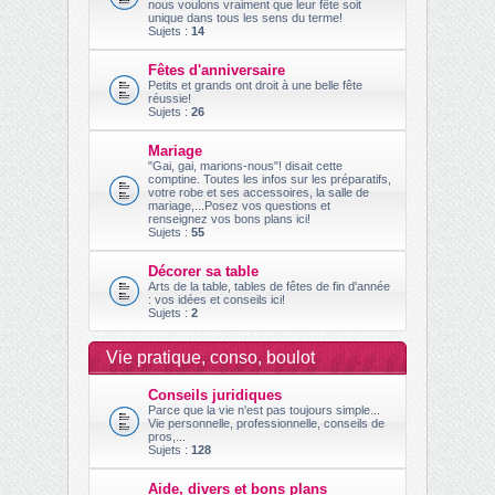
nous voulons vraiment que leur fête soit
unique dans tous les sens du terme!
Sujets :
14
Fêtes d'anniversaire
Petits et grands ont droit à une belle fête
réussie!
Sujets :
26
Mariage
"Gai, gai, marions-nous"! disait cette
comptine. Toutes les infos sur les préparatifs,
votre robe et ses accessoires, la salle de
mariage,...Posez vos questions et
renseignez vos bons plans ici!
Sujets :
55
Décorer sa table
Arts de la table, tables de fêtes de fin d'année
: vos idées et conseils ici!
Sujets :
2
Vie pratique, conso, boulot
Conseils juridiques
Parce que la vie n'est pas toujours simple...
Vie personnelle, professionnelle, conseils de
pros,...
Sujets :
128
Aide, divers et bons plans