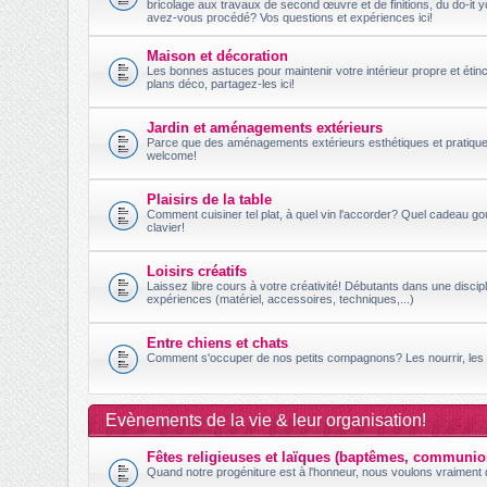
bricolage aux travaux de second œuvre et de finitions, du do-it 
avez-vous procédé? Vos questions et expériences ici!
Maison et décoration
Les bonnes astuces pour maintenir votre intérieur propre et étincel
plans déco, partagez-les ici!
Jardin et aménagements extérieurs
Parce que des aménagements extérieurs esthétiques et pratiques 
welcome!
Plaisirs de la table
Comment cuisiner tel plat, à quel vin l'accorder? Quel cadeau g
clavier!
Loisirs créatifs
Laissez libre cours à votre créativité! Débutants dans une disc
expériences (matériel, accessoires, techniques,...)
Entre chiens et chats
Comment s'occuper de nos petits compagnons? Les nourrir, les c
Evènements de la vie & leur organisation!
Fêtes religieuses et laïques (baptêmes, communio
Quand notre progéniture est à l'honneur, nous voulons vraiment q