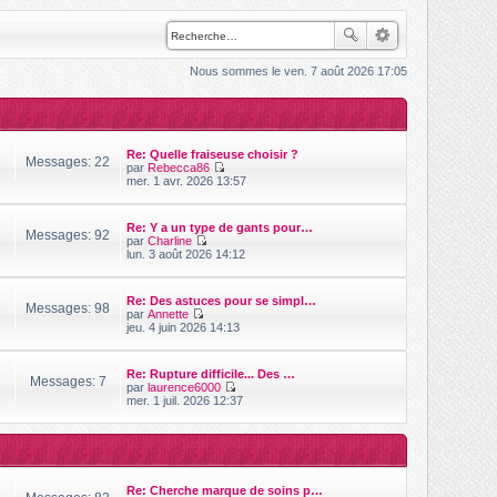
Nous sommes le ven. 7 août 2026 17:05
Re: Quelle fraiseuse choisir ?
Messages: 22
par
Rebecca86
V
mer. 1 avr. 2026 13:57
o
i
r
Re: Y a un type de gants pour…
l
Messages: 92
par
Charline
e
V
lun. 3 août 2026 14:12
d
o
e
i
r
r
n
Re: Des astuces pour se simpl…
l
Messages: 98
i
par
Annette
e
V
e
jeu. 4 juin 2026 14:13
d
o
r
e
i
m
r
r
e
n
Re: Rupture difficile... Des …
l
s
Messages: 7
i
par
laurence6000
e
s
e
V
mer. 1 juil. 2026 12:37
d
a
r
o
e
g
m
i
r
e
e
r
n
s
l
i
s
e
e
a
d
r
Re: Cherche marque de soins p…
g
e