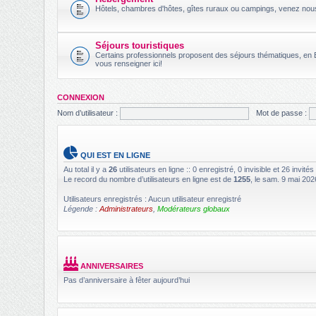
Hôtels, chambres d'hôtes, gîtes ruraux ou campings, venez no
Séjours touristiques
Certains professionnels proposent des séjours thématiques, en B
vous renseigner ici!
CONNEXION
Nom d’utilisateur :
Mot de passe :
QUI EST EN LIGNE
Au total il y a
26
utilisateurs en ligne :: 0 enregistré, 0 invisible et 26 invit
Le record du nombre d’utilisateurs en ligne est de
1255
, le sam. 9 mai 202
Utilisateurs enregistrés : Aucun utilisateur enregistré
Légende :
Administrateurs
,
Modérateurs globaux
ANNIVERSAIRES
Pas d’anniversaire à fêter aujourd’hui