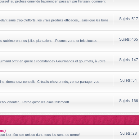
yourself au professionnel du bâtiment en passant par l'artisan, comment
Sujets: 517
ant sans trop d'efforts, les vrais produits efficaces,...ainsi que les bons
Sujets: 465
sublimeront nos jolies plantations...Pouces verts et bricoleuses
Sujets: 147
ourmand offrir en quelle circonstance? Gourmands et gourmets, à votre
Sujets: 54
ipline, demandez conseils! Créatifs chevronnés, venez partager vos
Sujets: 166
houchouter,...Parce qu'on les aime tellement!
ns)
Sujets: 28
ue leur fête soit unique dans tous les sens du terme!