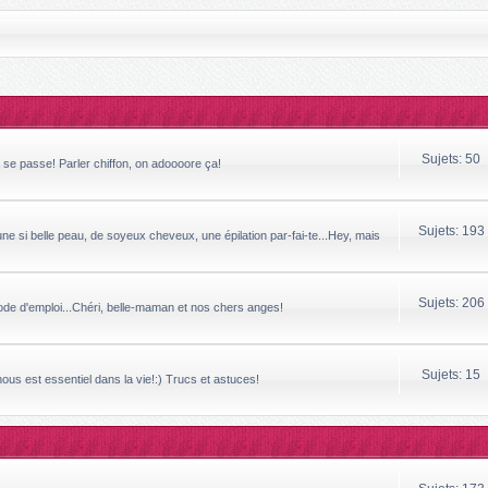
Sujets: 50
a se passe! Parler chiffon, on adoooore ça!
Sujets: 193
ne si belle peau, de soyeux cheveux, une épilation par-fai-te...Hey, mais
Sujets: 206
mode d'emploi...Chéri, belle-maman et nos chers anges!
Sujets: 15
 nous est essentiel dans la vie!:) Trucs et astuces!