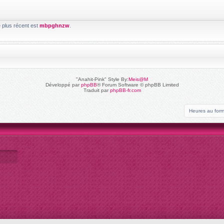
e plus récent est
mbpghnzw
.
"Anahit-Pink" Style By:
Meis@M
Développé par
phpBB
® Forum Software © phpBB Limited
Traduit par
phpBB-fr.com
Heures au for