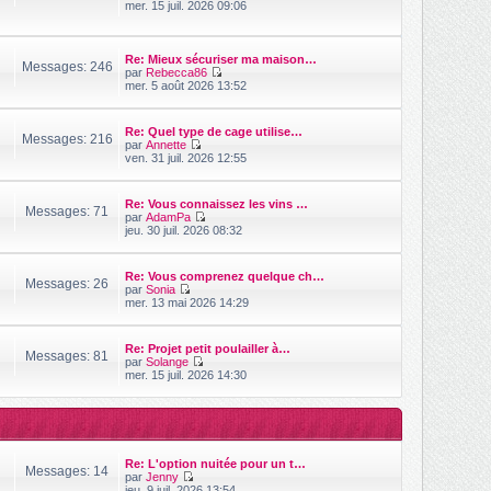
V
mer. 15 juil. 2026 09:06
n
s
o
i
s
i
e
a
r
r
g
l
Re: Mieux sécuriser ma maison…
m
Messages: 246
e
e
par
Rebecca86
e
d
V
mer. 5 août 2026 13:52
s
e
o
s
r
i
a
n
r
g
Re: Quel type de cage utilise…
i
l
Messages: 216
e
par
Annette
e
e
V
ven. 31 juil. 2026 12:55
r
d
o
m
e
i
e
r
r
s
n
Re: Vous connaissez les vins …
l
Messages: 71
s
i
par
AdamPa
e
a
V
e
jeu. 30 juil. 2026 08:32
d
g
o
r
e
e
i
m
r
r
e
n
Re: Vous comprenez quelque ch…
l
s
Messages: 26
i
par
Sonia
e
s
V
e
mer. 13 mai 2026 14:29
d
a
o
r
e
g
i
m
r
e
r
e
n
Re: Projet petit poulailler à…
l
s
Messages: 81
i
par
Solange
e
s
V
e
mer. 15 juil. 2026 14:30
d
a
o
r
e
g
i
m
r
e
r
e
n
l
s
i
e
s
e
d
a
r
Re: L'option nuitée pour un t…
e
g
Messages: 14
m
par
Jenny
r
e
e
V
jeu. 9 juil. 2026 13:54
n