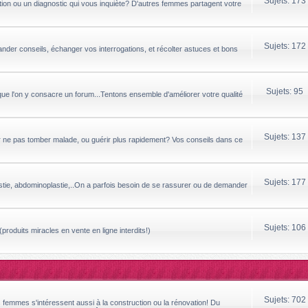
Sujets: 173
ion ou un diagnostic qui vous inquiète? D'autres femmes partagent votre
Sujets: 172
ander conseils, échanger vos interrogations, et récolter astuces et bons
Sujets: 95
que l'on y consacre un forum...Tentons ensemble d'améliorer votre qualité
Sujets: 137
ur ne pas tomber malade, ou guérir plus rapidement? Vos conseils dans ce
Sujets: 177
astie, abdominoplastie,..On a parfois besoin de se rassurer ou de demander
Sujets: 106
produits miracles en vente en ligne interdits!)
Sujets: 702
s femmes s'intéressent aussi à la construction ou la rénovation! Du