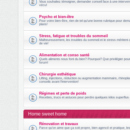
Vous souhaitez témoigner, demander conseil face à une intervent
vécu!
Psycho et bien-être
Pour votre bien-être, rien de tel qu'une bonne rubrique pour dem
plans!
Stress, fatigue et troubles du sommeil
Malheureusement, les troubles du sommeil et le stress méritent 
de vie!
Alimentation et conso santé
Quels aliments nous font du bien? Pourquoi? Que privilégier po
forum!
Chirurgie esthétique
Lifting, injections, réduction ou augmentation mammaire, rhinopl
conseils avant l'intervention!
Régimes et perte de poids
Recettes, trucs et astuces pour perdre quelques kilos superflus (
Home sweet home
Rénovation et travaux
Parce qu'on aime que ça soit propre, bien agencé et pratique, le