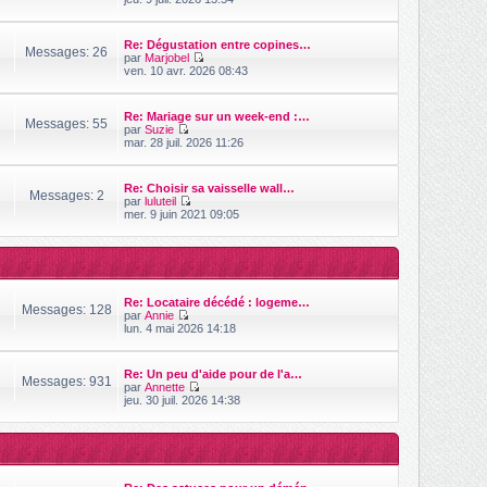
s
o
i
s
i
e
a
r
r
Re: Dégustation entre copines…
g
l
Messages: 26
m
par
Marjobel
e
e
e
V
ven. 10 avr. 2026 08:43
d
s
o
e
s
i
r
a
r
n
Re: Mariage sur un week-end :…
g
l
Messages: 55
i
par
Suzie
e
e
V
e
mar. 28 juil. 2026 11:26
d
o
r
e
i
m
r
r
e
n
Re: Choisir sa vaisselle wall…
l
s
Messages: 2
i
par
luluteil
e
s
V
e
mer. 9 juin 2021 09:05
d
a
o
r
e
g
i
m
r
e
r
e
n
l
s
i
e
s
e
d
a
r
Re: Locataire décédé : logeme…
e
g
Messages: 128
m
par
Annie
r
e
e
V
lun. 4 mai 2026 14:18
n
s
o
i
s
i
e
a
r
r
Re: Un peu d'aide pour de l'a…
g
l
Messages: 931
m
par
Annette
e
e
e
V
jeu. 30 juil. 2026 14:38
d
s
o
e
s
i
r
a
r
n
g
l
i
e
e
e
d
r