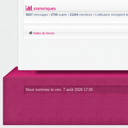
STATISTIQUES
5847
messages •
2756
sujets •
21264
membres • L’utilisateur enregistré l
Index du forum
Nous sommes le ven. 7 août 2026 17:05