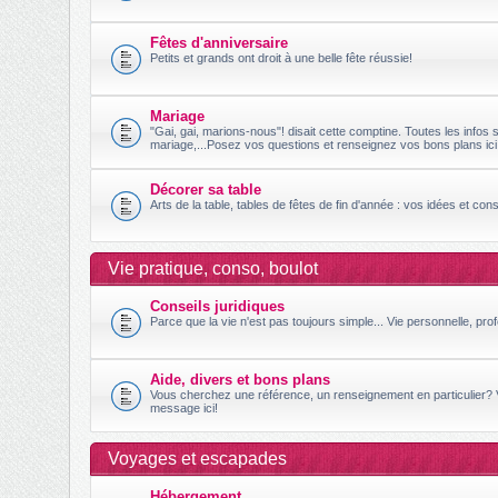
Fêtes d'anniversaire
Petits et grands ont droit à une belle fête réussie!
Mariage
"Gai, gai, marions-nous"! disait cette comptine. Toutes les infos s
mariage,...Posez vos questions et renseignez vos bons plans ici
Décorer sa table
Arts de la table, tables de fêtes de fin d'année : vos idées et conse
Vie pratique, conso, boulot
Conseils juridiques
Parce que la vie n'est pas toujours simple... Vie personnelle, prof
Aide, divers et bons plans
Vous cherchez une référence, un renseignement en particulier?
message ici!
Voyages et escapades
Hébergement