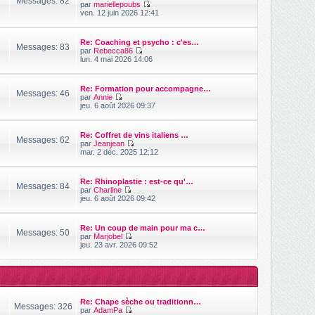
Messages: 82
m
par
mariellepoubs
e
r
e
V
ven. 12 juin 2026 12:41
n
s
o
i
s
i
e
a
r
r
Re: Coaching et psycho : c'es…
g
l
Messages: 83
m
par
Rebecca86
e
e
e
V
lun. 4 mai 2026 14:06
d
s
o
e
s
i
r
a
r
n
Re: Formation pour accompagne…
g
l
Messages: 46
i
par
Annie
e
e
V
e
jeu. 6 août 2026 09:37
d
o
r
e
i
m
r
r
e
n
Re: Coffret de vins italiens …
l
s
Messages: 62
i
par
Jeanjean
e
s
V
e
mar. 2 déc. 2025 12:12
d
a
o
r
e
g
i
m
r
e
r
e
n
Re: Rhinoplastie : est-ce qu'…
l
s
Messages: 84
i
par
Charline
e
s
e
V
jeu. 6 août 2026 09:42
d
a
r
o
e
g
m
i
r
e
e
r
n
Re: Un coup de main pour ma c…
s
l
Messages: 50
i
par
Marjobel
s
e
V
e
jeu. 23 avr. 2026 09:52
a
d
o
r
g
e
i
m
e
r
r
e
n
l
s
i
e
s
e
d
a
r
Re: Chape sèche ou traditionn…
e
g
Messages: 326
m
par
AdamPa
r
e
e