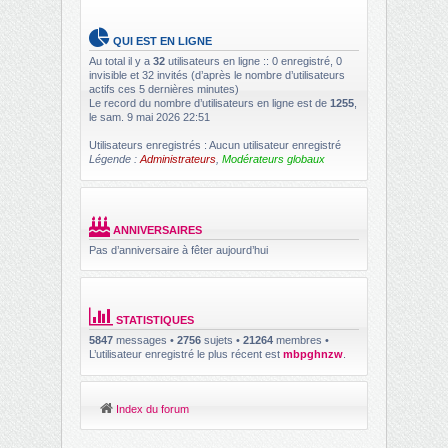
QUI EST EN LIGNE
Au total il y a
32
utilisateurs en ligne :: 0 enregistré, 0
invisible et 32 invités (d’après le nombre d’utilisateurs
actifs ces 5 dernières minutes)
Le record du nombre d’utilisateurs en ligne est de
1255
,
le sam. 9 mai 2026 22:51
Utilisateurs enregistrés : Aucun utilisateur enregistré
Légende :
Administrateurs
,
Modérateurs globaux
ANNIVERSAIRES
Pas d’anniversaire à fêter aujourd’hui
STATISTIQUES
5847
messages •
2756
sujets •
21264
membres •
L’utilisateur enregistré le plus récent est
mbpghnzw
.
Index du forum