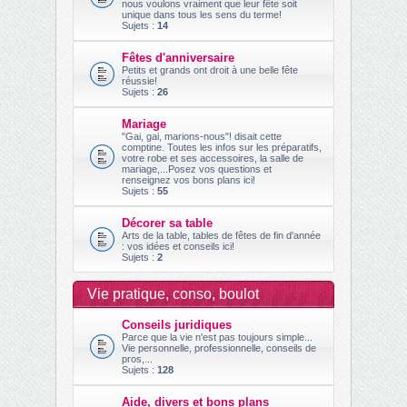
nous voulons vraiment que leur fête soit
unique dans tous les sens du terme!
Sujets :
14
Fêtes d'anniversaire
Petits et grands ont droit à une belle fête
réussie!
Sujets :
26
Mariage
"Gai, gai, marions-nous"! disait cette
comptine. Toutes les infos sur les préparatifs,
votre robe et ses accessoires, la salle de
mariage,...Posez vos questions et
renseignez vos bons plans ici!
Sujets :
55
Décorer sa table
Arts de la table, tables de fêtes de fin d'année
: vos idées et conseils ici!
Sujets :
2
Vie pratique, conso, boulot
Conseils juridiques
Parce que la vie n'est pas toujours simple...
Vie personnelle, professionnelle, conseils de
pros,...
Sujets :
128
Aide, divers et bons plans