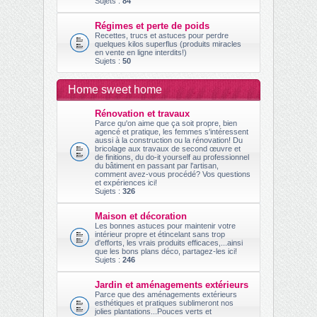
Sujets :
84
Régimes et perte de poids
Recettes, trucs et astuces pour perdre
quelques kilos superflus (produits miracles
en vente en ligne interdits!)
Sujets :
50
Home sweet home
Rénovation et travaux
Parce qu'on aime que ça soit propre, bien
agencé et pratique, les femmes s'intéressent
aussi à la construction ou la rénovation! Du
bricolage aux travaux de second œuvre et
de finitions, du do-it yourself au professionnel
du bâtiment en passant par l'artisan,
comment avez-vous procédé? Vos questions
et expériences ici!
Sujets :
326
Maison et décoration
Les bonnes astuces pour maintenir votre
intérieur propre et étincelant sans trop
d'efforts, les vrais produits efficaces,...ainsi
que les bons plans déco, partagez-les ici!
Sujets :
246
Jardin et aménagements extérieurs
Parce que des aménagements extérieurs
esthétiques et pratiques sublimeront nos
jolies plantations...Pouces verts et