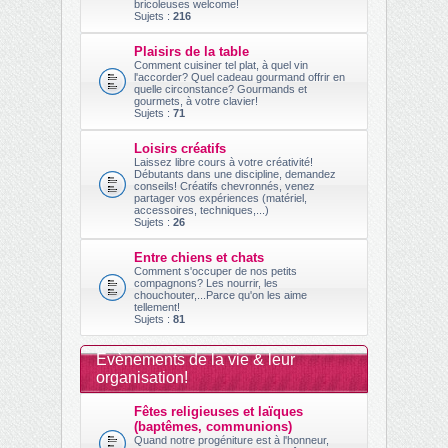
bricoleuses welcome!
Sujets :
216
Plaisirs de la table
Comment cuisiner tel plat, à quel vin
l'accorder? Quel cadeau gourmand offrir en
quelle circonstance? Gourmands et
gourmets, à votre clavier!
Sujets :
71
Loisirs créatifs
Laissez libre cours à votre créativité!
Débutants dans une discipline, demandez
conseils! Créatifs chevronnés, venez
partager vos expériences (matériel,
accessoires, techniques,...)
Sujets :
26
Entre chiens et chats
Comment s'occuper de nos petits
compagnons? Les nourrir, les
chouchouter,...Parce qu'on les aime
tellement!
Sujets :
81
Evènements de la vie & leur
organisation!
Fêtes religieuses et laïques
(baptêmes, communions)
Quand notre progéniture est à l'honneur,