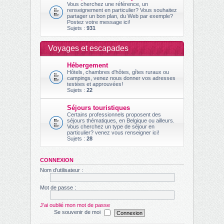
Vous cherchez une référence, un
renseignement en particulier? Vous souhaitez
partager un bon plan, du Web par exemple?
Postez votre message ici!
Sujets :
931
Voyages et escapades
Hébergement
Hôtels, chambres d'hôtes, gîtes ruraux ou
campings, venez nous donner vos adresses
testées et approuvées!
Sujets :
22
Séjours touristiques
Certains professionnels proposent des
séjours thématiques, en Belgique ou ailleurs.
Vous cherchez un type de séjour en
particulier? venez vous renseigner ici!
Sujets :
28
CONNEXION
Nom d’utilisateur :
Mot de passe :
J’ai oublié mon mot de passe
Se souvenir de moi