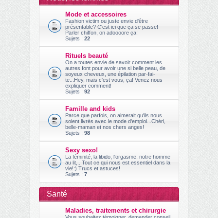
ch
Mode et accessoires
er
Fashion victim ou juste envie d'être
présentable? C'est ici que ça se passe!
Parler chiffon, on adoooore ça!
Sujets :
22
Rituels beauté
On a toutes envie de savoir comment les
autres font pour avoir une si belle peau, de
soyeux cheveux, une épilation par-fai-
te...Hey, mais c'est vous, ça! Venez nous
expliquer comment!
Sujets :
92
Famille and kids
Parce que parfois, on aimerait qu'ils nous
soient livrés avec le mode d'emploi...Chéri,
belle-maman et nos chers anges!
Sujets :
98
Sexy sexo!
La féminité, la libido, l'orgasme, notre homme
au lit,...Tout ce qui nous est essentiel dans la
vie!:) Trucs et astuces!
Sujets :
7
Santé
Maladies, traitements et chirurgie
Vous souhaitez témoigner, demander conseil