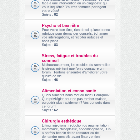
face à une intervention ou un diagnostic qui
vous inquiète? D'autres femmes partagent
votre vécu!
Sujets :
82
Psycho et bien-être
Pour votre bien-être, rien de tel qu'une bonne
rubrique pour demander conseils, échanger
vos interrogations, et récolter astuces et
bons plans!
Sujets :
83
Stress, fatigue et troubles du
sommeil
Malheureusement, les troubles du sommeil et
le stress méritent que l'on y consacre un
forum...Tentons ensemble d'améliorer votre
qualité de vie!
Sujets :
46
Alimentation et conso santé
Quels aliments nous font du bien? Pourquoi?
Que privilégier pour ne pas tomber malade,
ou guérir plus rapidement? Vos conseils dans
ce forum!
Sujets :
62
Chirurgie esthétique
Lifting, injections, réduction ou augmentation
mammaire, rhinoplastie, abdominoplastie,..On
a parfois besoin de se rassurer ou de
demander conseils avant l'intervention!