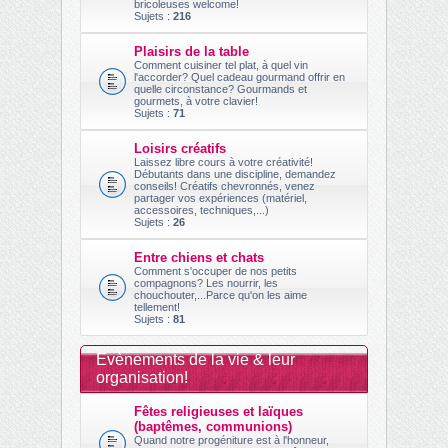
bricoleuses welcome!
Sujets :
216
Plaisirs de la table
Comment cuisiner tel plat, à quel vin
l'accorder? Quel cadeau gourmand offrir en
quelle circonstance? Gourmands et
gourmets, à votre clavier!
Sujets :
71
Loisirs créatifs
Laissez libre cours à votre créativité!
Débutants dans une discipline, demandez
conseils! Créatifs chevronnés, venez
partager vos expériences (matériel,
accessoires, techniques,...)
Sujets :
26
Entre chiens et chats
Comment s'occuper de nos petits
compagnons? Les nourrir, les
chouchouter,...Parce qu'on les aime
tellement!
Sujets :
81
Evènements de la vie & leur
organisation!
Fêtes religieuses et laïques
(baptêmes, communions)
Quand notre progéniture est à l'honneur,