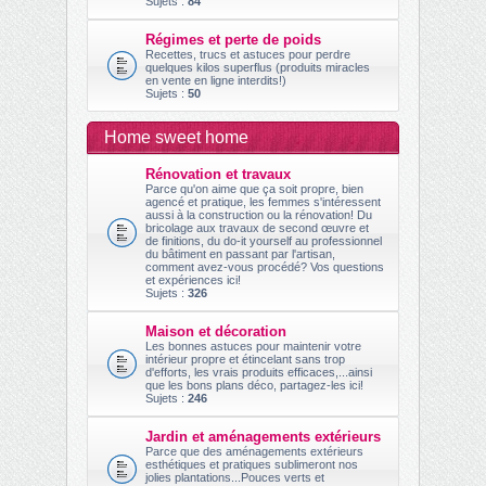
Sujets :
84
Régimes et perte de poids
Recettes, trucs et astuces pour perdre
quelques kilos superflus (produits miracles
en vente en ligne interdits!)
Sujets :
50
Home sweet home
Rénovation et travaux
Parce qu'on aime que ça soit propre, bien
agencé et pratique, les femmes s'intéressent
aussi à la construction ou la rénovation! Du
bricolage aux travaux de second œuvre et
de finitions, du do-it yourself au professionnel
du bâtiment en passant par l'artisan,
comment avez-vous procédé? Vos questions
et expériences ici!
Sujets :
326
Maison et décoration
Les bonnes astuces pour maintenir votre
intérieur propre et étincelant sans trop
d'efforts, les vrais produits efficaces,...ainsi
que les bons plans déco, partagez-les ici!
Sujets :
246
Jardin et aménagements extérieurs
Parce que des aménagements extérieurs
esthétiques et pratiques sublimeront nos
jolies plantations...Pouces verts et