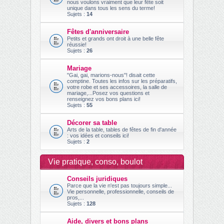
nous voulons vraiment que leur fête soit
unique dans tous les sens du terme!
Sujets :
14
Fêtes d'anniversaire
Petits et grands ont droit à une belle fête
réussie!
Sujets :
26
Mariage
"Gai, gai, marions-nous"! disait cette
comptine. Toutes les infos sur les préparatifs,
votre robe et ses accessoires, la salle de
mariage,...Posez vos questions et
renseignez vos bons plans ici!
Sujets :
55
Décorer sa table
Arts de la table, tables de fêtes de fin d'année
: vos idées et conseils ici!
Sujets :
2
Vie pratique, conso, boulot
Conseils juridiques
Parce que la vie n'est pas toujours simple...
Vie personnelle, professionnelle, conseils de
pros,...
Sujets :
128
Aide, divers et bons plans