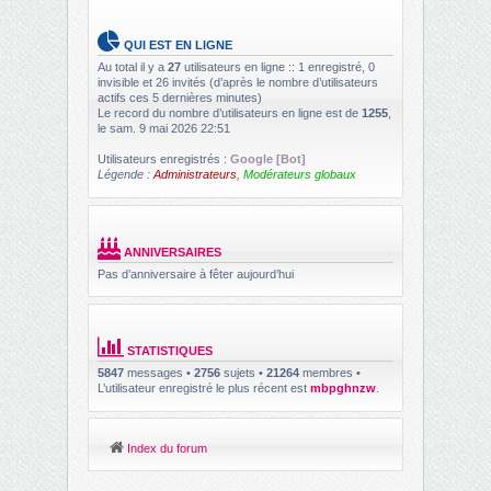
QUI EST EN LIGNE
Au total il y a
27
utilisateurs en ligne :: 1 enregistré, 0
invisible et 26 invités (d’après le nombre d’utilisateurs
actifs ces 5 dernières minutes)
Le record du nombre d’utilisateurs en ligne est de
1255
,
le sam. 9 mai 2026 22:51
Utilisateurs enregistrés :
Google [Bot]
Légende :
Administrateurs
,
Modérateurs globaux
ANNIVERSAIRES
Pas d’anniversaire à fêter aujourd’hui
STATISTIQUES
5847
messages •
2756
sujets •
21264
membres •
L’utilisateur enregistré le plus récent est
mbpghnzw
.
Index du forum