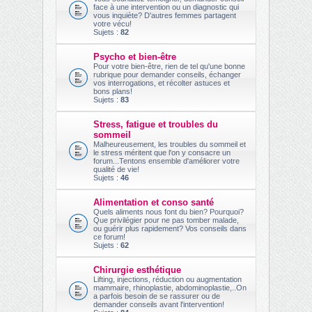
face à une intervention ou un diagnostic qui
vous inquiète? D'autres femmes partagent
votre vécu!
Sujets :
82
Psycho et bien-être
Pour votre bien-être, rien de tel qu'une bonne
rubrique pour demander conseils, échanger
vos interrogations, et récolter astuces et
bons plans!
Sujets :
83
Stress, fatigue et troubles du
sommeil
Malheureusement, les troubles du sommeil et
le stress méritent que l'on y consacre un
forum...Tentons ensemble d'améliorer votre
qualité de vie!
Sujets :
46
Alimentation et conso santé
Quels aliments nous font du bien? Pourquoi?
Que privilégier pour ne pas tomber malade,
ou guérir plus rapidement? Vos conseils dans
ce forum!
Sujets :
62
Chirurgie esthétique
Lifting, injections, réduction ou augmentation
mammaire, rhinoplastie, abdominoplastie,..On
a parfois besoin de se rassurer ou de
demander conseils avant l'intervention!