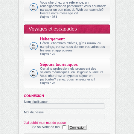
Vous cherchez une référence, un
renseignement en particulier? Vous souhaitez
partager un bon plan, du Web par exemple?
Postez votre message ici!
Sujets :
931
Voyages et escapades
Hébergement
Hôtels, chambres d'hôtes, gîtes ruraux ou
campings, venez nous donner vos adresses
testées et approuvées!
Sujets :
22
Séjours touristiques
Certains professionnels proposent des
séjours thématiques, en Belgique ou ailleurs.
Vous cherchez un type de séjour en
particulier? venez vous renseigner ici!
Sujets :
28
CONNEXION
Nom d’utilisateur :
Mot de passe :
J’ai oublié mon mot de passe
Se souvenir de moi