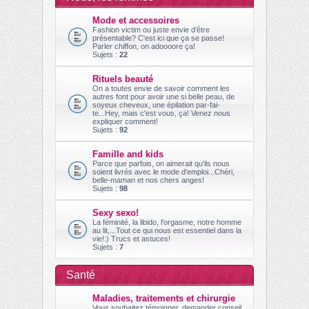
ch
Mode et accessoires
er
Fashion victim ou juste envie d'être
présentable? C'est ici que ça se passe!
Parler chiffon, on adoooore ça!
Sujets :
22
Rituels beauté
On a toutes envie de savoir comment les
autres font pour avoir une si belle peau, de
soyeux cheveux, une épilation par-fai-
te...Hey, mais c'est vous, ça! Venez nous
expliquer comment!
Sujets :
92
Famille and kids
Parce que parfois, on aimerait qu'ils nous
soient livrés avec le mode d'emploi...Chéri,
belle-maman et nos chers anges!
Sujets :
98
Sexy sexo!
La féminité, la libido, l'orgasme, notre homme
au lit,...Tout ce qui nous est essentiel dans la
vie!:) Trucs et astuces!
Sujets :
7
Santé
Maladies, traitements et chirurgie
Vous souhaitez témoigner, demander conseil