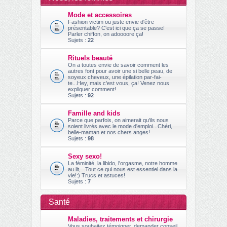
ch
Mode et accessoires
er
Fashion victim ou juste envie d'être
présentable? C'est ici que ça se passe!
Parler chiffon, on adoooore ça!
Sujets :
22
Rituels beauté
On a toutes envie de savoir comment les
autres font pour avoir une si belle peau, de
soyeux cheveux, une épilation par-fai-
te...Hey, mais c'est vous, ça! Venez nous
expliquer comment!
Sujets :
92
Famille and kids
Parce que parfois, on aimerait qu'ils nous
soient livrés avec le mode d'emploi...Chéri,
belle-maman et nos chers anges!
Sujets :
98
Sexy sexo!
La féminité, la libido, l'orgasme, notre homme
au lit,...Tout ce qui nous est essentiel dans la
vie!:) Trucs et astuces!
Sujets :
7
Santé
Maladies, traitements et chirurgie
Vous souhaitez témoigner, demander conseil