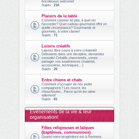
bricoleuses welcome!
Sujets :
216
Plaisirs de la table
Comment cuisiner tel plat, à quel vin
l'accorder? Quel cadeau gourmand offrir en
quelle circonstance? Gourmands et
gourmets, à votre clavier!
Sujets :
71
Loisirs créatifs
Laissez libre cours à votre créativité!
Débutants dans une discipline, demandez
conseils! Créatifs chevronnés, venez
partager vos expériences (matériel,
accessoires, techniques,...)
Sujets :
26
Entre chiens et chats
Comment s'occuper de nos petits
compagnons? Les nourrir, les
chouchouter,...Parce qu'on les aime
tellement!
Sujets :
81
Evènements de la vie & leur
organisation!
Fêtes religieuses et laïques
(baptêmes, communions)
Quand notre progéniture est à l'honneur,