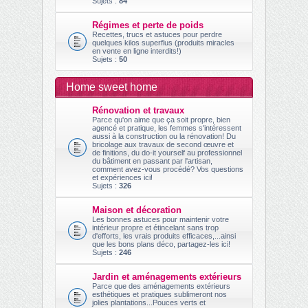
Sujets :
84
Régimes et perte de poids
Recettes, trucs et astuces pour perdre
quelques kilos superflus (produits miracles
en vente en ligne interdits!)
Sujets :
50
Home sweet home
Rénovation et travaux
Parce qu'on aime que ça soit propre, bien
agencé et pratique, les femmes s'intéressent
aussi à la construction ou la rénovation! Du
bricolage aux travaux de second œuvre et
de finitions, du do-it yourself au professionnel
du bâtiment en passant par l'artisan,
comment avez-vous procédé? Vos questions
et expériences ici!
Sujets :
326
Maison et décoration
Les bonnes astuces pour maintenir votre
intérieur propre et étincelant sans trop
d'efforts, les vrais produits efficaces,...ainsi
que les bons plans déco, partagez-les ici!
Sujets :
246
Jardin et aménagements extérieurs
Parce que des aménagements extérieurs
esthétiques et pratiques sublimeront nos
jolies plantations...Pouces verts et