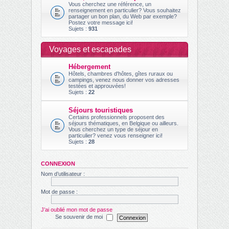
Vous cherchez une référence, un
renseignement en particulier? Vous souhaitez
partager un bon plan, du Web par exemple?
Postez votre message ici!
Sujets :
931
Voyages et escapades
Hébergement
Hôtels, chambres d'hôtes, gîtes ruraux ou
campings, venez nous donner vos adresses
testées et approuvées!
Sujets :
22
Séjours touristiques
Certains professionnels proposent des
séjours thématiques, en Belgique ou ailleurs.
Vous cherchez un type de séjour en
particulier? venez vous renseigner ici!
Sujets :
28
CONNEXION
Nom d’utilisateur :
Mot de passe :
J’ai oublié mon mot de passe
Se souvenir de moi