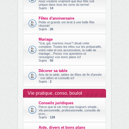
nous voulons vraiment que leur fête soit
unique dans tous les sens du terme!
Sujets :
14
Fêtes d'anniversaire
Petits et grands ont droit à une belle fête
réussie!
Sujets :
26
Mariage
"Gai, gai, marions-nous"! disait cette
comptine. Toutes les infos sur les préparatifs,
votre robe et ses accessoires, la salle de
mariage,...Posez vos questions et
renseignez vos bons plans ici!
Sujets :
55
Décorer sa table
Arts de la table, tables de fêtes de fin d'année
: vos idées et conseils ici!
Sujets :
2
Vie pratique, conso, boulot
Conseils juridiques
Parce que la vie n'est pas toujours simple...
Vie personnelle, professionnelle, conseils de
pros,...
Sujets :
128
Aide, divers et bons plans