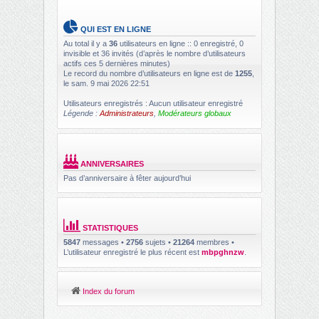
QUI EST EN LIGNE
Au total il y a
36
utilisateurs en ligne :: 0 enregistré, 0
invisible et 36 invités (d’après le nombre d’utilisateurs
actifs ces 5 dernières minutes)
Le record du nombre d’utilisateurs en ligne est de
1255
,
le sam. 9 mai 2026 22:51
Utilisateurs enregistrés : Aucun utilisateur enregistré
Légende :
Administrateurs
,
Modérateurs globaux
ANNIVERSAIRES
Pas d’anniversaire à fêter aujourd’hui
STATISTIQUES
5847
messages •
2756
sujets •
21264
membres •
L’utilisateur enregistré le plus récent est
mbpghnzw
.
Index du forum