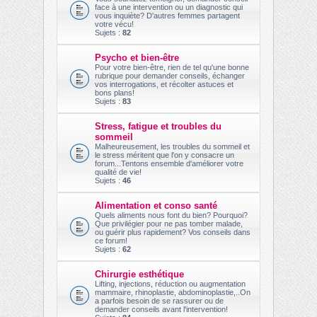
face à une intervention ou un diagnostic qui
vous inquiète? D'autres femmes partagent
votre vécu!
Sujets :
82
Psycho et bien-être
Pour votre bien-être, rien de tel qu'une bonne
rubrique pour demander conseils, échanger
vos interrogations, et récolter astuces et
bons plans!
Sujets :
83
Stress, fatigue et troubles du
sommeil
Malheureusement, les troubles du sommeil et
le stress méritent que l'on y consacre un
forum...Tentons ensemble d'améliorer votre
qualité de vie!
Sujets :
46
Alimentation et conso santé
Quels aliments nous font du bien? Pourquoi?
Que privilégier pour ne pas tomber malade,
ou guérir plus rapidement? Vos conseils dans
ce forum!
Sujets :
62
Chirurgie esthétique
Lifting, injections, réduction ou augmentation
mammaire, rhinoplastie, abdominoplastie,..On
a parfois besoin de se rassurer ou de
demander conseils avant l'intervention!