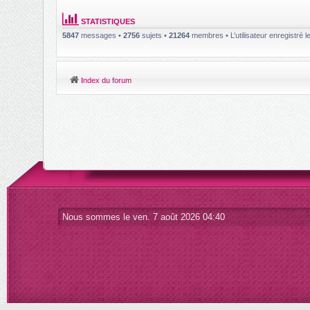
STATISTIQUES
5847
messages •
2756
sujets •
21264
membres • L’utilisateur enregistré l
Index du forum
Nous sommes le ven. 7 août 2026 04:40