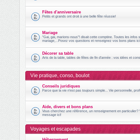
Fêtes d'anniversaire
Petits et grands ont droit à une belle fête réussie!
Mariage
"Gai, gai, marions-nous"! disait cette comptine. Toutes les infos s
mariage,...Posez vos questions et renseignez vos bons plans ici
Décorer sa table
Arts de la table, tables de fêtes de fin d'année : vos idées et conse
Vie pratique, conso, boulot
Conseils juridiques
Parce que la vie n'est pas toujours simple... Vie personnelle, prof
Aide, divers et bons plans
Vous cherchez une référence, un renseignement en particulier?
message ici!
Voyages et escapades
Hébergement