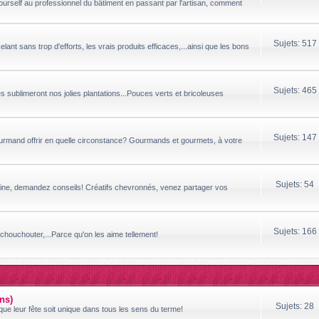
yourself au professionnel du bâtiment en passant par l'artisan, comment
Sujets: 517
ant sans trop d'efforts, les vrais produits efficaces,...ainsi que les bons
Sujets: 465
sublimeront nos jolies plantations...Pouces verts et bricoleuses
Sujets: 147
ourmand offrir en quelle circonstance? Gourmands et gourmets, à votre
Sujets: 54
ipline, demandez conseils! Créatifs chevronnés, venez partager vos
Sujets: 166
houchouter,...Parce qu'on les aime tellement!
ns)
Sujets: 28
ue leur fête soit unique dans tous les sens du terme!