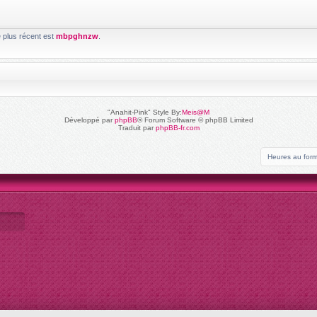
e plus récent est
mbpghnzw
.
"Anahit-Pink" Style By:
Meis@M
Développé par
phpBB
® Forum Software © phpBB Limited
Traduit par
phpBB-fr.com
Heures au for