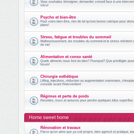
Vous souhaitez témoigner, demander conseil face à une intervent
vécu!
Psycho et bien-être
Pour votre bien-être, rien de tel qu'une bonne rubrique pour dem
plans!
Stress, fatigue et troubles du sommeil
Malheureusement, les troubles du sommeil et le stress méritent 
de vie!
Alimentation et conso santé
Quels aliments nous font du bien? Pourquoi? Que privilégier po
forum!
Chirurgie esthétique
Lifting, injections, réduction ou augmentation mammaire, rhinopl
conseils avant l'intervention!
Régimes et perte de poids
Recettes, trucs et astuces pour perdre quelques kilos superflus (
Home sweet home
Rénovation et travaux
Parce qu'on aime que ça soit propre, bien agencé et pratique, le