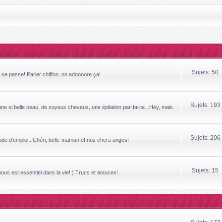
Sujets: 50
a se passe! Parler chiffon, on adoooore ça!
Sujets: 193
ne si belle peau, de soyeux cheveux, une épilation par-fai-te...Hey, mais
Sujets: 206
mode d'emploi...Chéri, belle-maman et nos chers anges!
Sujets: 15
 nous est essentiel dans la vie!:) Trucs et astuces!