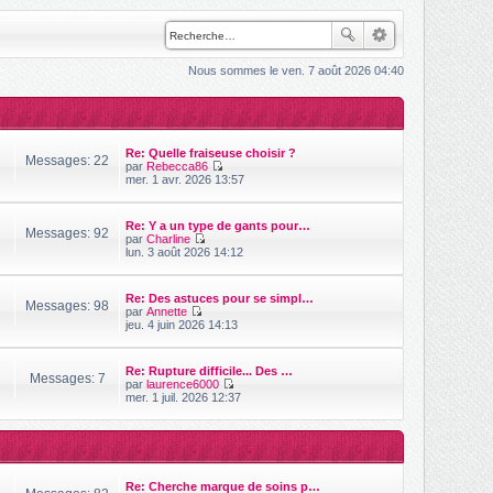
Nous sommes le ven. 7 août 2026 04:40
Re: Quelle fraiseuse choisir ?
Messages: 22
par
Rebecca86
V
mer. 1 avr. 2026 13:57
o
i
r
Re: Y a un type de gants pour…
l
Messages: 92
par
Charline
e
V
lun. 3 août 2026 14:12
d
o
e
i
r
r
n
Re: Des astuces pour se simpl…
l
Messages: 98
i
par
Annette
e
V
e
jeu. 4 juin 2026 14:13
d
o
r
e
i
m
r
r
e
n
Re: Rupture difficile... Des …
l
s
Messages: 7
i
par
laurence6000
e
s
e
V
mer. 1 juil. 2026 12:37
d
a
r
o
e
g
m
i
r
e
e
r
n
s
l
i
s
e
e
a
d
r
Re: Cherche marque de soins p…
g
e