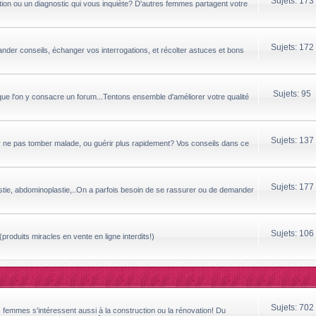
Sujets: 173
ion ou un diagnostic qui vous inquiète? D'autres femmes partagent votre
Sujets: 172
ander conseils, échanger vos interrogations, et récolter astuces et bons
Sujets: 95
que l'on y consacre un forum...Tentons ensemble d'améliorer votre qualité
Sujets: 137
ur ne pas tomber malade, ou guérir plus rapidement? Vos conseils dans ce
Sujets: 177
astie, abdominoplastie,..On a parfois besoin de se rassurer ou de demander
Sujets: 106
produits miracles en vente en ligne interdits!)
Sujets: 702
s femmes s'intéressent aussi à la construction ou la rénovation! Du