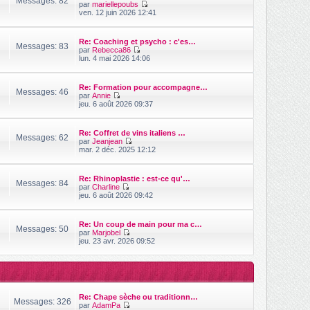
Messages: 82
m
par
mariellepoubs
e
r
e
V
ven. 12 juin 2026 12:41
n
s
o
i
s
i
e
a
r
r
Re: Coaching et psycho : c'es…
g
l
Messages: 83
m
par
Rebecca86
e
e
e
V
lun. 4 mai 2026 14:06
d
s
o
e
s
i
r
a
r
n
Re: Formation pour accompagne…
g
l
Messages: 46
i
par
Annie
e
e
V
e
jeu. 6 août 2026 09:37
d
o
r
e
i
m
r
r
e
n
Re: Coffret de vins italiens …
l
s
Messages: 62
i
par
Jeanjean
e
s
V
e
mar. 2 déc. 2025 12:12
d
a
o
r
e
g
i
m
r
e
r
e
n
Re: Rhinoplastie : est-ce qu'…
l
s
Messages: 84
i
par
Charline
e
s
e
V
jeu. 6 août 2026 09:42
d
a
r
o
e
g
m
i
r
e
e
r
n
Re: Un coup de main pour ma c…
s
l
Messages: 50
i
par
Marjobel
s
e
V
e
jeu. 23 avr. 2026 09:52
a
d
o
r
g
e
i
m
e
r
r
e
n
l
s
i
e
s
e
d
a
r
Re: Chape sèche ou traditionn…
e
g
Messages: 326
m
par
AdamPa
r
e
e