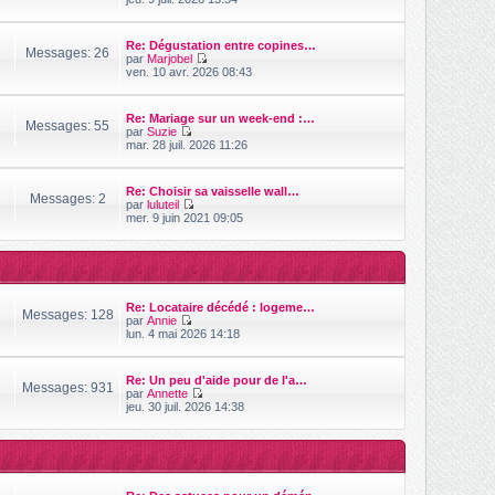
s
o
i
s
i
e
a
r
r
Re: Dégustation entre copines…
g
l
Messages: 26
m
par
Marjobel
e
e
e
V
ven. 10 avr. 2026 08:43
d
s
o
e
s
i
r
a
r
n
Re: Mariage sur un week-end :…
g
l
Messages: 55
i
par
Suzie
e
e
V
e
mar. 28 juil. 2026 11:26
d
o
r
e
i
m
r
r
e
n
Re: Choisir sa vaisselle wall…
l
s
Messages: 2
i
par
luluteil
e
s
V
e
mer. 9 juin 2021 09:05
d
a
o
r
e
g
i
m
r
e
r
e
n
l
s
i
e
s
e
d
a
r
Re: Locataire décédé : logeme…
e
g
Messages: 128
m
par
Annie
r
e
e
V
lun. 4 mai 2026 14:18
n
s
o
i
s
i
e
a
r
r
Re: Un peu d'aide pour de l'a…
g
l
Messages: 931
m
par
Annette
e
e
e
V
jeu. 30 juil. 2026 14:38
d
s
o
e
s
i
r
a
r
n
g
l
i
e
e
e
d
r