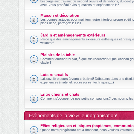
bricolage aux travaux de second œuvre et de finitions, du do-it 
avez-vous procédé? Vos questions et expériences ici!
Maison et décoration
Les bonnes astuces pour maintenir votre intérieur propre et étincel
plans déco, partagez-les ici!
Jardin et aménagements extérieurs
Parce que des aménagements extérieurs esthétiques et pratiques 
welcome!
Plaisirs de la table
Comment cuisiner tel plat, à quel vin l'accorder? Quel cadeau g
clavier!
Loisirs créatifs
Laissez libre cours à votre créativité! Débutants dans une disc
expériences (matériel, accessoires, techniques,...)
Entre chiens et chats
Comment s'occuper de nos petits compagnons? Les nourrir, les c
Evènements de la vie & leur organisation!
Fêtes religieuses et laïques (baptêmes, communio
Quand notre progéniture est à l'honneur, nous voulons vraiment q