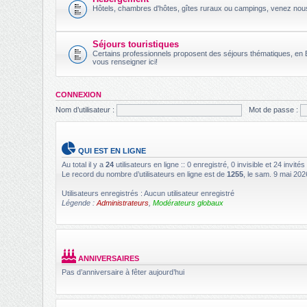
Hôtels, chambres d'hôtes, gîtes ruraux ou campings, venez no
Séjours touristiques
Certains professionnels proposent des séjours thématiques, en B
vous renseigner ici!
CONNEXION
Nom d’utilisateur :
Mot de passe :
QUI EST EN LIGNE
Au total il y a
24
utilisateurs en ligne :: 0 enregistré, 0 invisible et 24 invit
Le record du nombre d’utilisateurs en ligne est de
1255
, le sam. 9 mai 202
Utilisateurs enregistrés : Aucun utilisateur enregistré
Légende :
Administrateurs
,
Modérateurs globaux
ANNIVERSAIRES
Pas d’anniversaire à fêter aujourd’hui