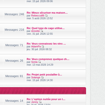
V
mer. 15 juil. 2026 09:06
n
s
o
i
s
i
e
a
r
r
g
l
Re: Mieux sécuriser ma maison…
m
Messages: 246
e
e
par
Rebecca86
e
d
V
mer. 5 août 2026 13:52
s
e
o
s
r
i
a
n
r
g
Re: Quel type de cage utilise…
i
l
Messages: 216
e
par
Annette
e
e
V
ven. 31 juil. 2026 12:55
r
d
o
m
e
i
e
r
r
s
n
Re: Vous connaissez les vins …
l
Messages: 71
s
i
par
AdamPa
e
a
V
e
jeu. 30 juil. 2026 08:32
d
g
o
r
e
e
i
m
r
r
e
n
Re: Vous comprenez quelque ch…
l
s
Messages: 26
i
par
Sonia
e
s
V
e
mer. 13 mai 2026 14:29
d
a
o
r
e
g
i
m
r
e
r
e
n
Re: Projet petit poulailler à…
l
s
Messages: 81
i
par
Solange
e
s
V
e
mer. 15 juil. 2026 14:30
d
a
o
r
e
g
i
m
r
e
r
e
n
l
s
i
e
s
e
d
a
r
Re: L'option nuitée pour un t…
e
g
Messages: 14
m
par
Jenny
r
e
e
V
jeu. 9 juil. 2026 13:54
n