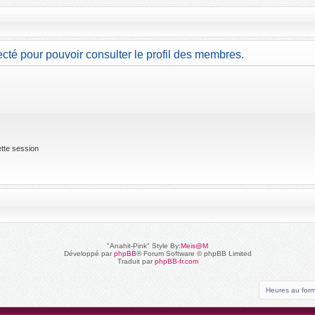
cté pour pouvoir consulter le profil des membres.
tte session
"Anahit-Pink" Style By:
Meis@M
Développé par
phpBB
® Forum Software © phpBB Limited
Traduit par
phpBB-fr.com
Heures au for