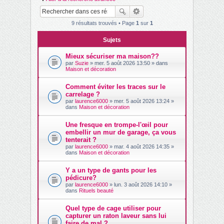
ch
er
9 résultats trouvés • Page
1
sur
1
Sujets
Mieux sécuriser ma maison??
par
Suzie
» mer. 5 août 2026 13:50 » dans
Maison et décoration
Comment éviter les traces sur le
carrelage ?
par
laurence6000
» mer. 5 août 2026 13:24 »
dans
Maison et décoration
Une fresque en trompe-l'œil pour
embellir un mur de garage, ça vous
tenterait ?
par
laurence6000
» mar. 4 août 2026 14:35 »
dans
Maison et décoration
Y a un type de gants pour les
pédicure?
par
laurence6000
» lun. 3 août 2026 14:10 »
dans
Rituels beauté
Quel type de cage utiliser pour
capturer un raton laveur sans lui
faire de mal ?