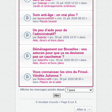
par
Solange
» ven. 31 juil. 2026 12:52 » dans
Jardin et aménagements extérieurs
Soin anti-âge : un vrai plus ?
par
laurence6000
» ven. 31 juil. 2026 08:22 »
dans
Rituels beauté
Un peu d'aide pour de
l'administratif?
par
Babette
» jeu. 30 juil. 2026 14:37 » dans
Aide, divers et bons plans
Déménagement sur Bruxelles : vos
astuces pour que ça ne devienne
pas un cauchemar ?
par
AdamPa
» jeu. 30 juil. 2026 09:13 » dans
Aide, divers et bons plans
Vous connaissez les vins du Frioul-
Vénétie Julienne ?
par
Rebecca86
» jeu. 30 juil. 2026 08:30 »
dans
Plaisirs de la table
Afficher les messages postés depuis
9 résultats trouvés • Page
1
sur
1
Aller à