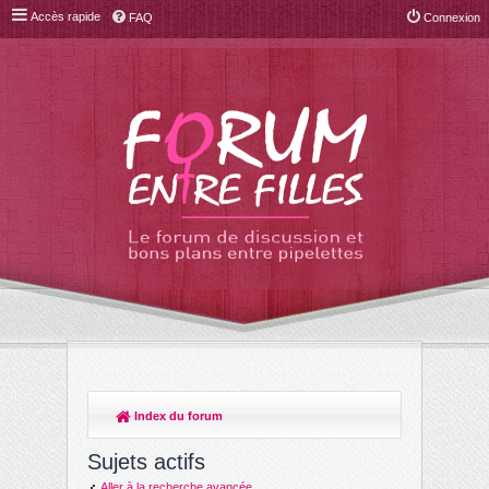
Accès rapide
FAQ
Connexion
Index du forum
R
ec
Sujets actifs
her
Aller à la recherche avancée