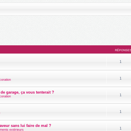
RÉPONSE
1
1
coration
de garage, ça vous tenterait ?
1
coration
1
é
aveur sans lui faire de mal ?
1
ments extérieurs