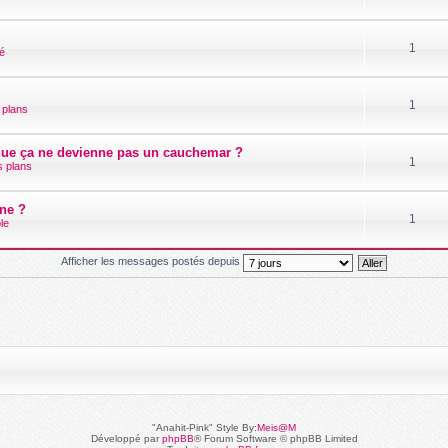
1
té
1
 plans
que ça ne devienne pas un cauchemar ?
1
s plans
nne ?
1
ble
Afficher les messages postés depuis
"Anahit-Pink" Style By:
Meis@M
Développé par
phpBB
® Forum Software © phpBB Limited