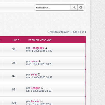
9 résultats trouvés • Page
1
sur
1
S
VUES
DERNIER MESSAGE
par
Rebecca86
38
V
mer. 5 août 2026 13:52
o
i
r
par
Louise
l
35
V
mer. 5 août 2026 13:29
e
o
d
i
e
r
r
par
Sonia
l
n
82
V
mar. 4 août 2026 14:37
e
i
o
d
e
i
e
r
r
r
m
par
Charline
l
n
83
e
V
lun. 3 août 2026 14:12
e
i
s
o
d
e
s
i
e
r
a
r
r
m
g
par
Annette
l
n
321
e
V
e
ven. 31 juil. 2026 12:55
e
i