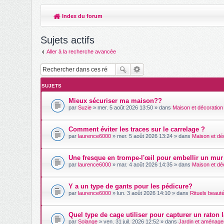
Index du forum
Sujets actifs
Aller à la recherche avancée
SUJETS
Mieux sécuriser ma maison??
par
Suzie
» mer. 5 août 2026 13:50 » dans
Maison et décoration
Comment éviter les traces sur le carrelage ?
par
laurence6000
» mer. 5 août 2026 13:24 » dans
Maison et dé
Une fresque en trompe-l'œil pour embellir un mur 
par
laurence6000
» mar. 4 août 2026 14:35 » dans
Maison et dé
Y a un type de gants pour les pédicure?
par
laurence6000
» lun. 3 août 2026 14:10 » dans
Rituels beaut
Quel type de cage utiliser pour capturer un raton l
par
Solange
» ven. 31 juil. 2026 12:52 » dans
Jardin et aménage