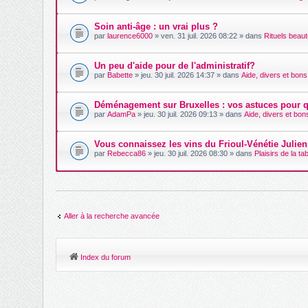
Soin anti-âge : un vrai plus ?
par
laurence6000
» ven. 31 juil. 2026 08:22 » dans
Rituels beau
Un peu d'aide pour de l'administratif?
par
Babette
» jeu. 30 juil. 2026 14:37 » dans
Aide, divers et bons
Déménagement sur Bruxelles : vos astuces pour 
par
AdamPa
» jeu. 30 juil. 2026 09:13 » dans
Aide, divers et bon
Vous connaissez les vins du Frioul-Vénétie Julie
par
Rebecca86
» jeu. 30 juil. 2026 08:30 » dans
Plaisirs de la ta
Aller à la recherche avancée
Index du forum