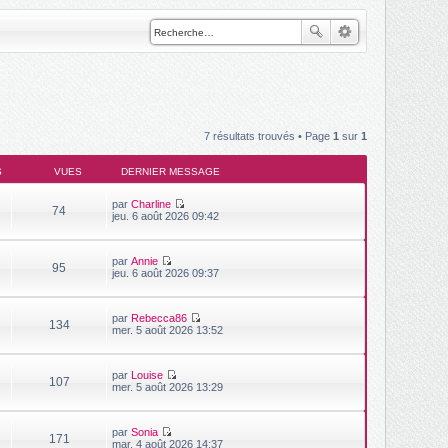
7 résultats trouvés • Page
1
sur
1
S
VUES
DERNIER MESSAGE
par
Charline
74
V
jeu. 6 août 2026 09:42
o
i
r
par
Annie
l
95
V
jeu. 6 août 2026 09:37
e
o
d
i
e
r
r
par
Rebecca86
l
n
134
V
mer. 5 août 2026 13:52
e
i
o
d
e
i
e
r
r
r
m
par
Louise
l
n
107
e
V
mer. 5 août 2026 13:29
e
i
s
o
d
e
s
i
e
r
a
r
r
m
g
par
Sonia
l
n
171
e
V
e
mar. 4 août 2026 14:37
e
i