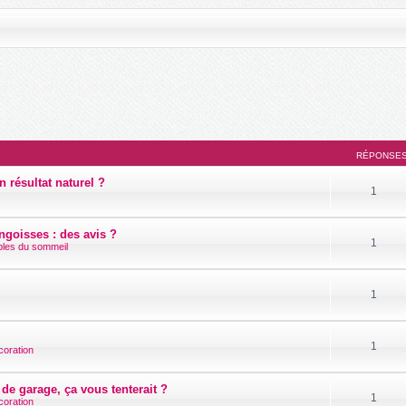
RÉPONSE
n résultat naturel ?
1
goisses : des avis ?
1
ubles du sommeil
1
1
coration
de garage, ça vous tenterait ?
1
coration