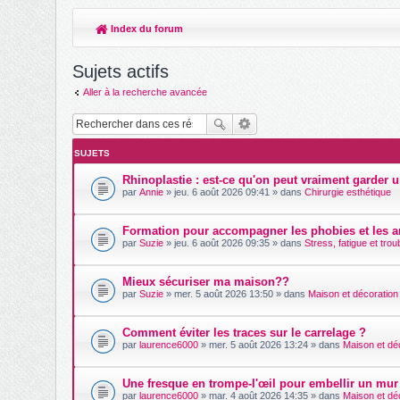
Index du forum
Sujets actifs
Aller à la recherche avancée
SUJETS
Rhinoplastie : est-ce qu'on peut vraiment garder u
par
Annie
» jeu. 6 août 2026 09:41 » dans
Chirurgie esthétique
Formation pour accompagner les phobies et les an
par
Suzie
» jeu. 6 août 2026 09:35 » dans
Stress, fatigue et tro
Mieux sécuriser ma maison??
par
Suzie
» mer. 5 août 2026 13:50 » dans
Maison et décoration
Comment éviter les traces sur le carrelage ?
par
laurence6000
» mer. 5 août 2026 13:24 » dans
Maison et dé
Une fresque en trompe-l'œil pour embellir un mur 
par
laurence6000
» mar. 4 août 2026 14:35 » dans
Maison et dé