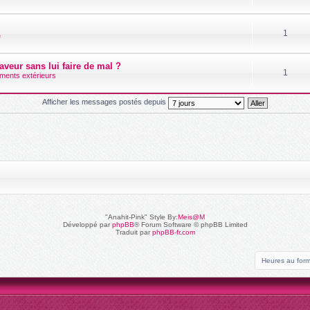
1
é
aveur sans lui faire de mal ?
1
ments extérieurs
Afficher les messages postés depuis
"Anahit-Pink" Style By:
Meis@M
Développé par
phpBB
® Forum Software © phpBB Limited
Traduit par
phpBB-fr.com
Heures au for