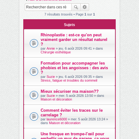
ch
er
7 résultats trouvés • Page
1
sur
1
Sujets
Rhinoplastie : est-ce qu'on peut
vraiment garder un résultat naturel
?
par
Annie
» jeu. 6 août 2026 09:41 » dans
Chirurgie esthétique
Formation pour accompagner les
phobies et les angoisses : des avis
?
par
Suzie
» jeu. 6 août 2026 09:35 » dans
Stress, fatigue et troubles du sommeil
Mieux sécuriser ma maison??
par
Suzie
» mer. 5 août 2026 13:50 » dans
Maison et décoration
Comment éviter les traces sur le
carrelage ?
par
laurence6000
» mer. 5 août 2026 13:24 »
dans
Maison et décoration
Une fresque en trompe-l'œil pour
embellir un mur de garage, ça vous