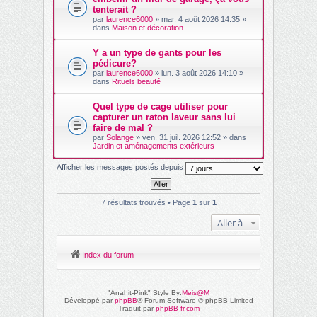
tenterait ?
par
laurence6000
» mar. 4 août 2026 14:35 »
dans
Maison et décoration
Y a un type de gants pour les
pédicure?
par
laurence6000
» lun. 3 août 2026 14:10 »
dans
Rituels beauté
Quel type de cage utiliser pour
capturer un raton laveur sans lui
faire de mal ?
par
Solange
» ven. 31 juil. 2026 12:52 » dans
Jardin et aménagements extérieurs
Afficher les messages postés depuis
7 résultats trouvés • Page
1
sur
1
Aller à
Index du forum
"Anahit-Pink" Style By:
Meis@M
Développé par
phpBB
® Forum Software © phpBB Limited
Traduit par
phpBB-fr.com