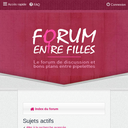
Accès rapide
FAQ
Connexion
Index du forum
R
ec
Sujets actifs
her
Aller à la recherche avancée