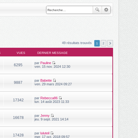
49 résultats trouvés
1
2
S
VUES
DERNIER MESSAGE
par
Pauline
6295
V
ven. 15 nov. 2024 12:30
o
i
r
par
Babette
l
9887
V
ven. 29 mars 2024 09:27
e
o
d
i
e
r
r
par
Rebecca86
l
n
17342
V
lun. 14 août 2023 11:33
e
i
o
d
e
i
e
r
r
r
m
par
Jenny
l
n
16678
e
V
jeu. 9 sept. 2021 14:14
e
i
s
o
d
e
s
i
e
r
a
r
r
m
g
par
luluteil
l
n
17428
e
V
e
mer. 17 oct. 2018 09:57
e
i