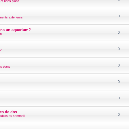
 et bons plans
0
ments extérieurs
ans un aquarium?
0
on
0
on
0
ns plans
0
0
es de dos
0
roubles du sommeil