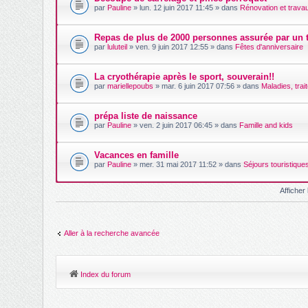
t
par
Pauline
» lun. 12 juin 2017 11:45 » dans
Rénovation et trava
(
s
)
Repas de plus de 2000 personnes assurée par un t
par
luluteil
» ven. 9 juin 2017 12:55 » dans
Fêtes d'anniversaire
La cryothérapie après le sport, souverain!!
par
mariellepoubs
» mar. 6 juin 2017 07:56 » dans
Maladies, trai
prépa liste de naissance
par
Pauline
» ven. 2 juin 2017 06:45 » dans
Famille and kids
Vacances en famille
par
Pauline
» mer. 31 mai 2017 11:52 » dans
Séjours touristique
Affiche
Aller à la recherche avancée
Index du forum