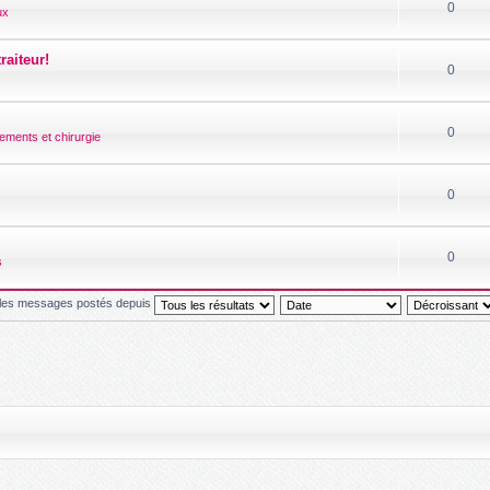
0
ux
raiteur!
0
0
tements et chirurgie
0
0
s
r les messages postés depuis