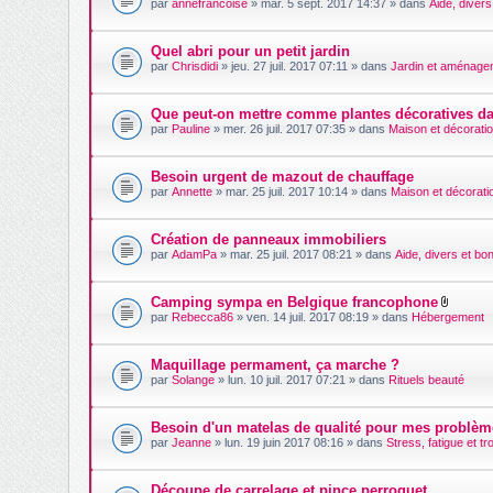
par
annefrancoise
» mar. 5 sept. 2017 14:37 » dans
Aide, divers
Quel abri pour un petit jardin
par
Chrisdidi
» jeu. 27 juil. 2017 07:11 » dans
Jardin et aménage
Que peut-on mettre comme plantes décoratives d
par
Pauline
» mer. 26 juil. 2017 07:35 » dans
Maison et décorati
Besoin urgent de mazout de chauffage
par
Annette
» mar. 25 juil. 2017 10:14 » dans
Maison et décorati
Création de panneaux immobiliers
par
AdamPa
» mar. 25 juil. 2017 08:21 » dans
Aide, divers et bo
Camping sympa en Belgique francophone
F
par
Rebecca86
» ven. 14 juil. 2017 08:19 » dans
Hébergement
i
c
h
Maquillage permament, ça marche ?
i
par
Solange
» lun. 10 juil. 2017 07:21 » dans
Rituels beauté
e
r
(
s
Besoin d'un matelas de qualité pour mes problèm
)
par
Jeanne
» lun. 19 juin 2017 08:16 » dans
Stress, fatigue et t
j
o
i
n
Découpe de carrelage et pince perroquet