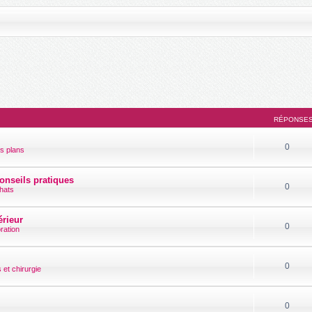
RÉPONSE
0
ns plans
conseils pratiques
0
chats
érieur
0
ration
0
 et chirurgie
0