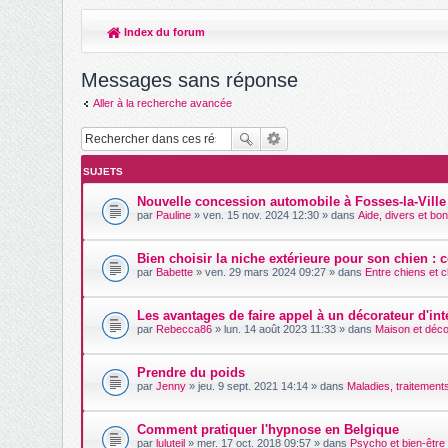
Index du forum
Messages sans réponse
Aller à la recherche avancée
SUJETS
Nouvelle concession automobile à Fosses-la-Ville
par
Pauline
» ven. 15 nov. 2024 12:30 » dans
Aide, divers et bo
Bien choisir la niche extérieure pour son chien : 
par
Babette
» ven. 29 mars 2024 09:27 » dans
Entre chiens et 
Les avantages de faire appel à un décorateur d'int
par
Rebecca86
» lun. 14 août 2023 11:33 » dans
Maison et déco
Prendre du poids
par
Jenny
» jeu. 9 sept. 2021 14:14 » dans
Maladies, traitements
Comment pratiquer l'hypnose en Belgique
par
luluteil
» mer. 17 oct. 2018 09:57 » dans
Psycho et bien-être