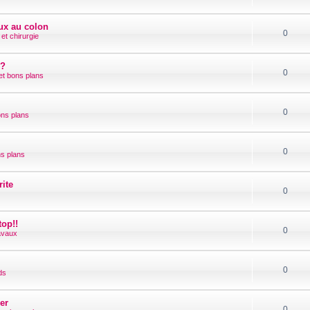
eux au colon
0
et chirurgie
s?
0
 et bons plans
0
ons plans
0
ns plans
ite
0
top!!
0
avaux
0
ds
er
0