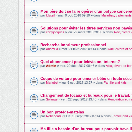
Mon père doit se faire opérér d'un polype cancér
par
luluteil
» mar. 9 oct. 2018 09:19 » dans
Maladies, traitements 
Solutions pour éviter les titres services non payé
par
eddyjacques
» jeu. 22 mars 2018 20:33 » dans
Aide, divers
Recherche imprimeur professionnel
par
AdamPa
» mer. 21 févr. 2018 09:14 » dans
Aide, divers et b
Quel abonnement pour télévision, internet?
par
Admin
» mer. 20 déc. 2017 08:46 » dans
Aide, divers et bo
Coque de voiture pour emener bébé en toute sécur
par
Marjobel
» jeu. 5 oct. 2017 13:27 » dans
Famille and kids
Changement de locaux et bureaux pour le travail, 
par
Solange
» ven. 22 sept. 2017 13:45 » dans
Rénovation et tr
Un bon protège-matelas
par
Rebecca86
» lun. 18 sept. 2017 07:14 » dans
Famille and ki
Ma fille a besoin d'un bureau pour pouvoir travaill