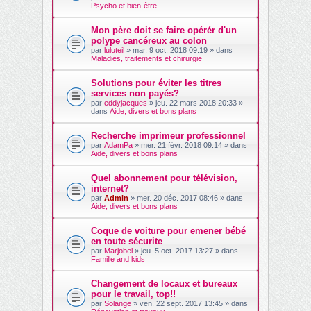
Psycho et bien-être
Mon père doit se faire opérér d'un
polype cancéreux au colon
par
luluteil
» mar. 9 oct. 2018 09:19 » dans
Maladies, traitements et chirurgie
Solutions pour éviter les titres
services non payés?
par
eddyjacques
» jeu. 22 mars 2018 20:33 »
dans
Aide, divers et bons plans
Recherche imprimeur professionnel
par
AdamPa
» mer. 21 févr. 2018 09:14 » dans
Aide, divers et bons plans
Quel abonnement pour télévision,
internet?
par
Admin
» mer. 20 déc. 2017 08:46 » dans
Aide, divers et bons plans
Coque de voiture pour emener bébé
en toute sécurite
par
Marjobel
» jeu. 5 oct. 2017 13:27 » dans
Famille and kids
Changement de locaux et bureaux
pour le travail, top!!
par
Solange
» ven. 22 sept. 2017 13:45 » dans