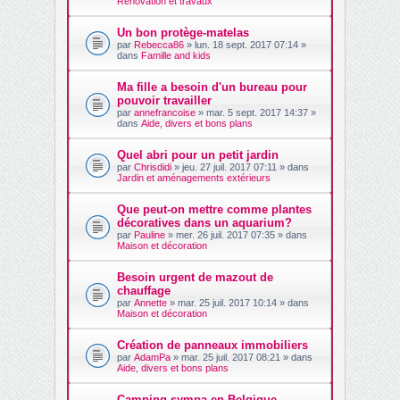
Rénovation et travaux
Un bon protège-matelas
par
Rebecca86
» lun. 18 sept. 2017 07:14 »
dans
Famille and kids
Ma fille a besoin d'un bureau pour
pouvoir travailler
par
annefrancoise
» mar. 5 sept. 2017 14:37 »
dans
Aide, divers et bons plans
Quel abri pour un petit jardin
par
Chrisdidi
» jeu. 27 juil. 2017 07:11 » dans
Jardin et aménagements extérieurs
Que peut-on mettre comme plantes
décoratives dans un aquarium?
par
Pauline
» mer. 26 juil. 2017 07:35 » dans
Maison et décoration
Besoin urgent de mazout de
chauffage
par
Annette
» mar. 25 juil. 2017 10:14 » dans
Maison et décoration
Création de panneaux immobiliers
par
AdamPa
» mar. 25 juil. 2017 08:21 » dans
Aide, divers et bons plans
Camping sympa en Belgique