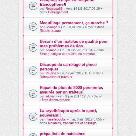
francophone
F
par
Rebecca86
» ven. 14 juil. 2017 08:19 »
i
dans
Hébergement
c
h
i
Maquillage permament, ça marche ?
e
par
Solange
» lun. 10 juil. 2017 07:21 » dans
r
Rituels beauté
(
s
)
Besoin d'un matelas de qualité pour
j
mes problèmes de dos
o
par
Jeanne
» lun. 19 juin 2017 08:16 » dans
i
Stress, fatigue et troubles du sommeil
n
t
(
Découpe de carrelage et pince
s
perroquet
)
par
Pauline
» lun. 12 juin 2017 11:45 » dans
Rénovation et travaux
Repas de plus de 2000 personnes
assurée par un traiteur!
par
luluteil
» ven. 9 juin 2017 12:55 » dans
Fêtes d'anniversaire
La cryothérapie après le sport,
souverain!!
par
mariellepoubs
» mar. 6 juin 2017 07:56 »
dans
Maladies, traitements et chirurgie
prépa liste de naissance