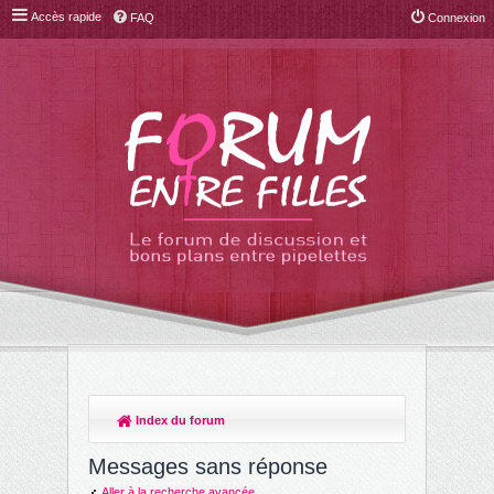
Accès rapide
FAQ
Connexion
Index du forum
R
ec
Messages sans réponse
her
Aller à la recherche avancée