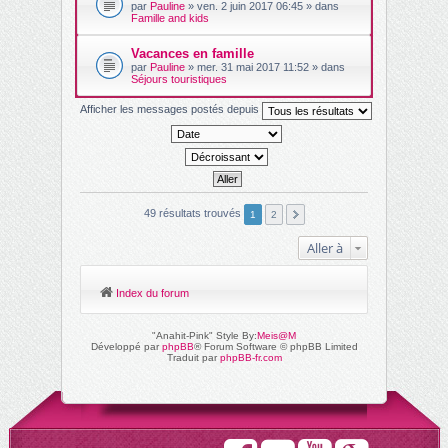
par
Pauline
» ven. 2 juin 2017 06:45 » dans
Famille and kids
Vacances en famille
par
Pauline
» mer. 31 mai 2017 11:52 » dans
Séjours touristiques
Afficher les messages postés depuis
49 résultats trouvés
1
2
Aller à
Index du forum
"Anahit-Pink" Style By:
Meis@M
Développé par
phpBB
® Forum Software © phpBB Limited
Traduit par
phpBB-fr.com