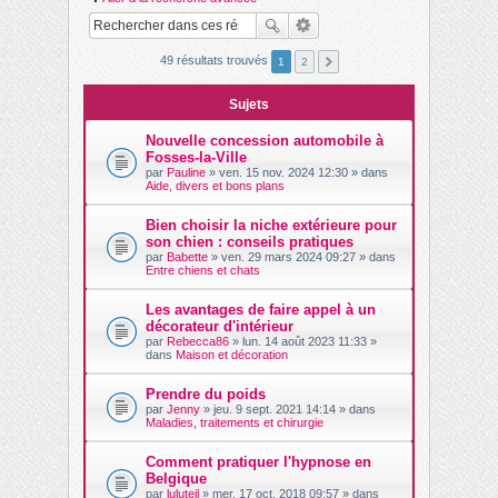
ch
er
49 résultats trouvés
1
2
Sujets
Nouvelle concession automobile à
Fosses-la-Ville
par
Pauline
» ven. 15 nov. 2024 12:30 » dans
Aide, divers et bons plans
Bien choisir la niche extérieure pour
son chien : conseils pratiques
par
Babette
» ven. 29 mars 2024 09:27 » dans
Entre chiens et chats
Les avantages de faire appel à un
décorateur d'intérieur
par
Rebecca86
» lun. 14 août 2023 11:33 »
dans
Maison et décoration
Prendre du poids
par
Jenny
» jeu. 9 sept. 2021 14:14 » dans
Maladies, traitements et chirurgie
Comment pratiquer l'hypnose en
Belgique
par
luluteil
» mer. 17 oct. 2018 09:57 » dans