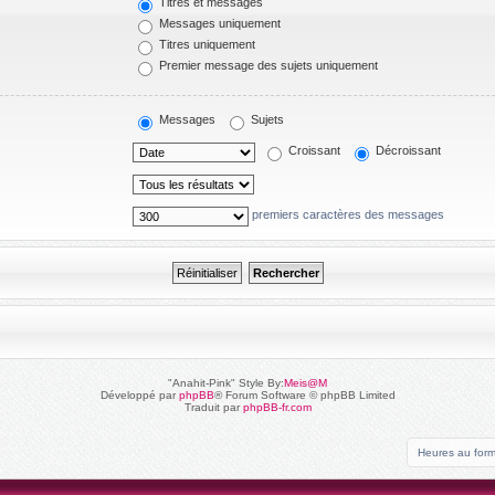
Titres et messages
Messages uniquement
Titres uniquement
Premier message des sujets uniquement
Messages
Sujets
Croissant
Décroissant
premiers caractères des messages
"Anahit-Pink" Style By:
Meis@M
Développé par
phpBB
® Forum Software © phpBB Limited
Traduit par
phpBB-fr.com
Heures au for