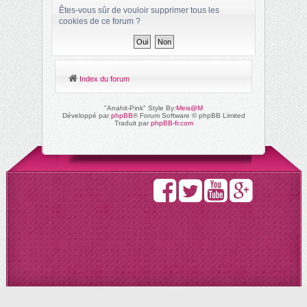
ch
Êtes-vous sûr de vouloir supprimer tous les
er
cookies de ce forum ?
Index du forum
"Anahit-Pink" Style By:
Meis@M
Développé par
phpBB
® Forum Software © phpBB Limited
Traduit par
phpBB-fr.com