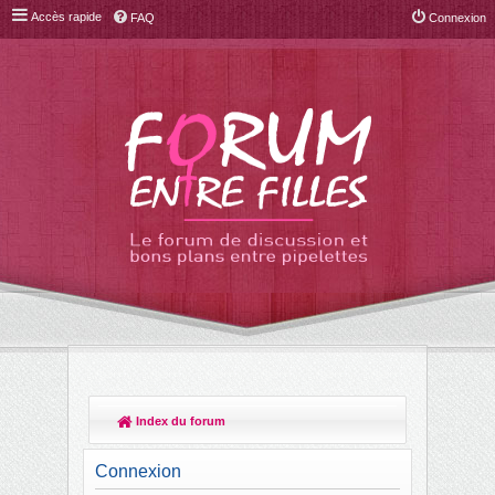
Accès rapide
FAQ
Connexion
Index du forum
R
ec
Connexion
her