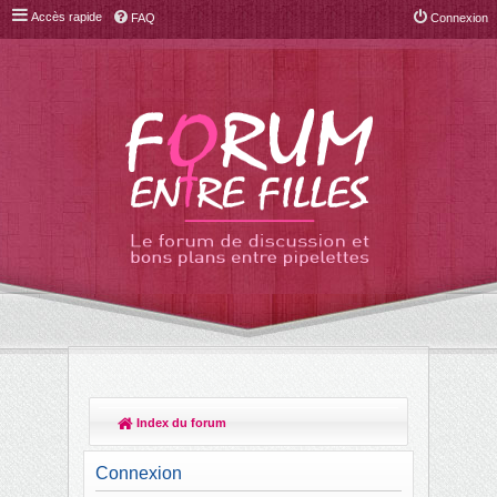
Accès rapide
FAQ
Connexion
Index du forum
R
ec
Connexion
her