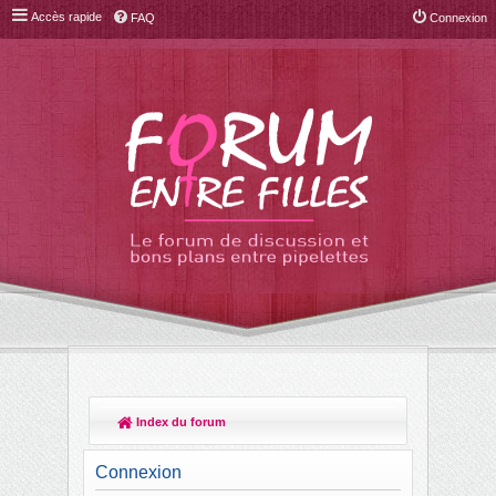
Accès rapide
FAQ
Connexion
Index du forum
R
ec
Connexion
her