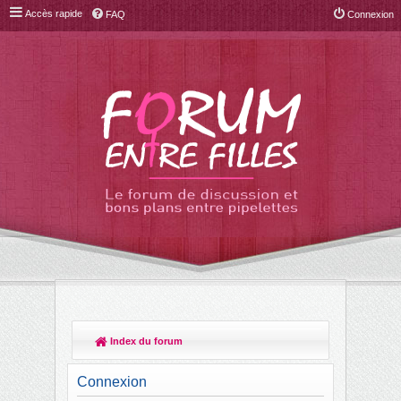
Accès rapide
FAQ
Connexion
Index du forum
R
ec
Connexion
her