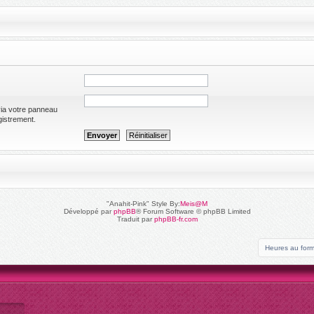
via votre panneau
egistrement.
"Anahit-Pink" Style By:
Meis@M
Développé par
phpBB
® Forum Software © phpBB Limited
Traduit par
phpBB-fr.com
Heures au for