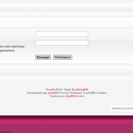
via votre panneau
egistrement.
"Anahit-Pink" Style By:
Meis@M
Développé par
phpBB
® Forum Software © phpBB Limited
Traduit par
phpBB-fr.com
Heures au for