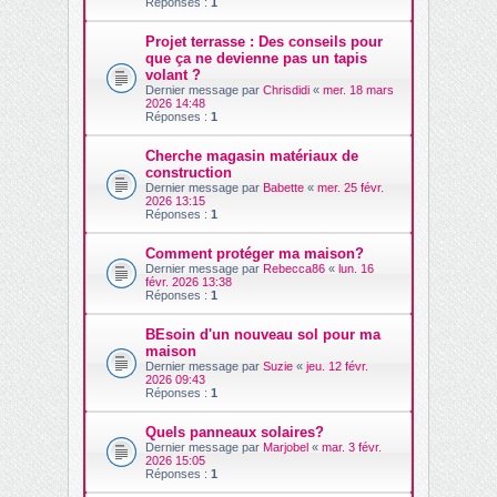
Réponses :
1
Projet terrasse : Des conseils pour
que ça ne devienne pas un tapis
volant ?
Dernier message par
Chrisdidi
«
mer. 18 mars
2026 14:48
Réponses :
1
Cherche magasin matériaux de
construction
Dernier message par
Babette
«
mer. 25 févr.
2026 13:15
Réponses :
1
Comment protéger ma maison?
Dernier message par
Rebecca86
«
lun. 16
févr. 2026 13:38
Réponses :
1
BEsoin d'un nouveau sol pour ma
maison
Dernier message par
Suzie
«
jeu. 12 févr.
2026 09:43
Réponses :
1
Quels panneaux solaires?
Dernier message par
Marjobel
«
mar. 3 févr.
2026 15:05
Réponses :
1