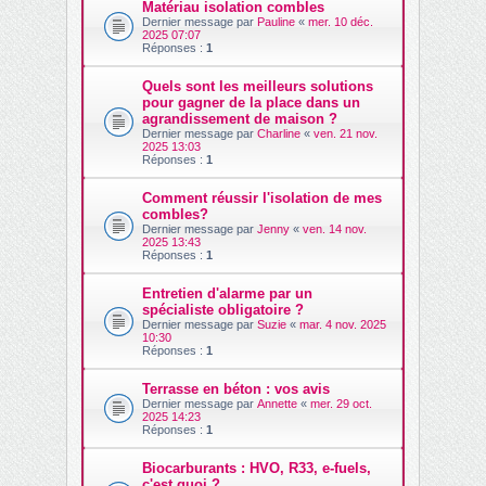
Matériau isolation combles
Dernier message par
Pauline
«
mer. 10 déc.
2025 07:07
Réponses :
1
Quels sont les meilleurs solutions
pour gagner de la place dans un
agrandissement de maison ?
Dernier message par
Charline
«
ven. 21 nov.
2025 13:03
Réponses :
1
Comment réussir l'isolation de mes
combles?
Dernier message par
Jenny
«
ven. 14 nov.
2025 13:43
Réponses :
1
Entretien d'alarme par un
spécialiste obligatoire ?
Dernier message par
Suzie
«
mar. 4 nov. 2025
10:30
Réponses :
1
Terrasse en béton : vos avis
Dernier message par
Annette
«
mer. 29 oct.
2025 14:23
Réponses :
1
Biocarburants : HVO, R33, e-fuels,
c'est quoi ?