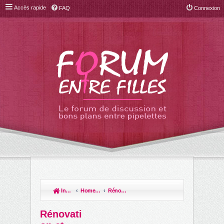
Accès rapide
FAQ
Connexion
Index du forum
Home sweet home
Rénovation et travaux
R
ec
Rénovati
her