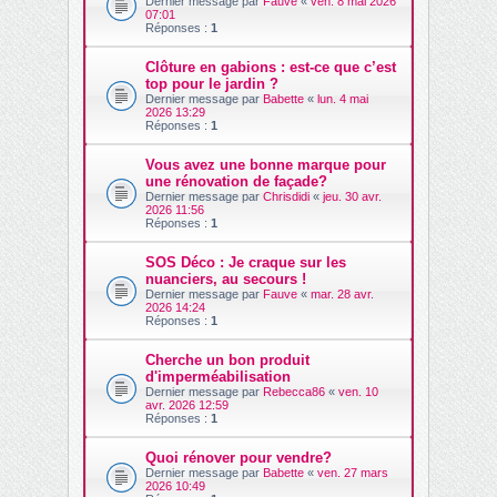
Dernier message par
Fauve
«
ven. 8 mai 2026
07:01
Réponses :
1
Clôture en gabions : est-ce que c’est
top pour le jardin ?
Dernier message par
Babette
«
lun. 4 mai
2026 13:29
Réponses :
1
Vous avez une bonne marque pour
une rénovation de façade?
Dernier message par
Chrisdidi
«
jeu. 30 avr.
2026 11:56
Réponses :
1
SOS Déco : Je craque sur les
nuanciers, au secours !
Dernier message par
Fauve
«
mar. 28 avr.
2026 14:24
Réponses :
1
Cherche un bon produit
d'imperméabilisation
Dernier message par
Rebecca86
«
ven. 10
avr. 2026 12:59
Réponses :
1
Quoi rénover pour vendre?
Dernier message par
Babette
«
ven. 27 mars
2026 10:49