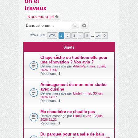
on et
ch
travaux
er
Nouveau sujet
326 sujets
1
2
3
4
5
…
14
Sujets
Chape sèche ou traditionnelle pour
une rénovation ? Vos avis ?
Dernier message par
AdamPa
«
mer. 15 juil.
2026 09:06
Réponses :
1
Aménagement de mon mini studio
avec cuisine
Dernier message par
luluteil
«
mar. 30 juin
2026 14:27
Réponses :
1
Ma chaudière ne chauffe pas
Dernier message par
luluteil
«
ven. 12 juin
2026 11:21
Réponses :
1
Du parquet pour ma salle de bain