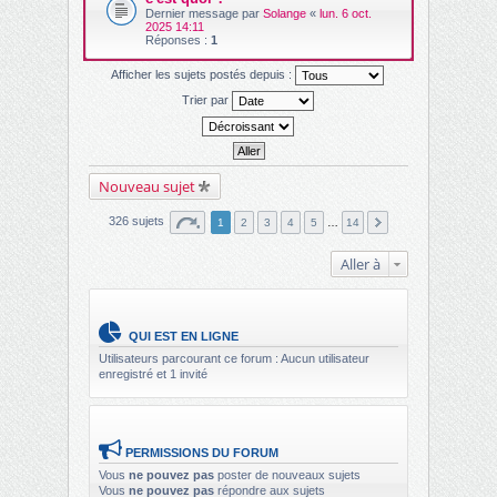
Dernier message par
Solange
«
lun. 6 oct.
2025 14:11
Réponses :
1
Afficher les sujets postés depuis :
Trier par
Nouveau sujet
326 sujets
1
2
3
4
5
…
14
Aller à
QUI EST EN LIGNE
Utilisateurs parcourant ce forum : Aucun utilisateur
enregistré et 1 invité
PERMISSIONS DU FORUM
Vous
ne pouvez pas
poster de nouveaux sujets
Vous
ne pouvez pas
répondre aux sujets