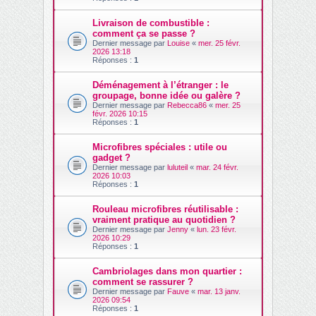
Livraison de combustible :
comment ça se passe ?
Dernier message par
Louise
«
mer. 25 févr.
2026 13:18
Réponses :
1
Déménagement à l’étranger : le
groupage, bonne idée ou galère ?
Dernier message par
Rebecca86
«
mer. 25
févr. 2026 10:15
Réponses :
1
Microfibres spéciales : utile ou
gadget ?
Dernier message par
luluteil
«
mar. 24 févr.
2026 10:03
Réponses :
1
Rouleau microfibres réutilisable :
vraiment pratique au quotidien ?
Dernier message par
Jenny
«
lun. 23 févr.
2026 10:29
Réponses :
1
Cambriolages dans mon quartier :
comment se rassurer ?
Dernier message par
Fauve
«
mar. 13 janv.
2026 09:54
Réponses :
1