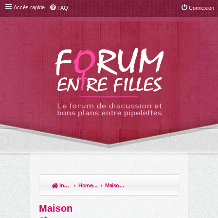
Accès rapide
FAQ
Connexion
Index du forum
Home sweet home
Maison et décoration
R
ec
Maison
her