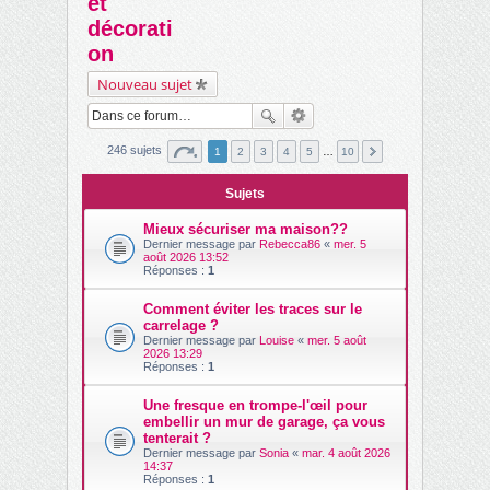
et
ch
décorati
er
on
Nouveau sujet
246 sujets
1
2
3
4
5
…
10
Sujets
Mieux sécuriser ma maison??
Dernier message par
Rebecca86
«
mer. 5
août 2026 13:52
Réponses :
1
Comment éviter les traces sur le
carrelage ?
Dernier message par
Louise
«
mer. 5 août
2026 13:29
Réponses :
1
Une fresque en trompe-l'œil pour
embellir un mur de garage, ça vous
tenterait ?
Dernier message par
Sonia
«
mar. 4 août 2026
14:37
Réponses :
1