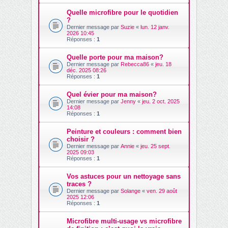
Quelle microfibre pour le quotidien
?
Dernier message par
Suzie
«
lun. 12 janv.
2026 10:45
Réponses :
1
Quelle porte pour ma maison?
Dernier message par
Rebecca86
«
jeu. 18
déc. 2025 08:26
Réponses :
1
Quel évier pour ma maison?
Dernier message par
Jenny
«
jeu. 2 oct. 2025
14:08
Réponses :
1
Peinture et couleurs : comment bien
choisir ?
Dernier message par
Annie
«
jeu. 25 sept.
2025 09:03
Réponses :
1
Vos astuces pour un nettoyage sans
traces ?
Dernier message par
Solange
«
ven. 29 août
2025 12:06
Réponses :
1
Microfibre multi-usage vs microfibre