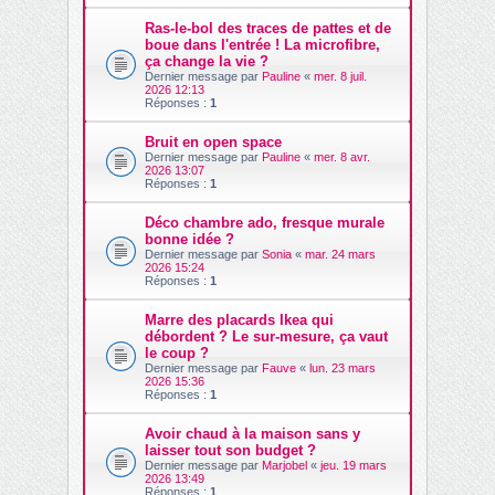
Ras-le-bol des traces de pattes et de
boue dans l'entrée ! La microfibre,
ça change la vie ?
Dernier message par
Pauline
«
mer. 8 juil.
2026 12:13
Réponses :
1
Bruit en open space
Dernier message par
Pauline
«
mer. 8 avr.
2026 13:07
Réponses :
1
Déco chambre ado, fresque murale
bonne idée ?
Dernier message par
Sonia
«
mar. 24 mars
2026 15:24
Réponses :
1
Marre des placards Ikea qui
débordent ? Le sur-mesure, ça vaut
le coup ?
Dernier message par
Fauve
«
lun. 23 mars
2026 15:36
Réponses :
1
Avoir chaud à la maison sans y
laisser tout son budget ?
Dernier message par
Marjobel
«
jeu. 19 mars
2026 13:49
Réponses :
1