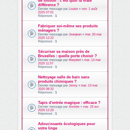
de finition : c’est quoi la vraie
différence ?
Dernier message par
Louise
«
ven. 1 août
2025 07:01
Réponses :
1
Fabriquer soi-même ses produits
ménagers ?
Dernier message par
Jeanjean
«
mar. 20 mai
2025 12:22
Réponses :
1
Sécuriser sa maison près de
Bruxelles : quelle porte choisir ?
Dernier message par
Marjobel
«
mar. 13 mai
2025 11:57
Réponses :
1
Nettoyage salle de bain sans
produits chimiques ?
Dernier message par
Jenny
«
mar. 13 mai
2025 08:32
Réponses :
1
Tapis d'entrée magique : efficace ?
Dernier message par
Annette
«
mar. 29 avr.
2025 12:20
Réponses :
1
Adoucissants écologiques pour
votre linge