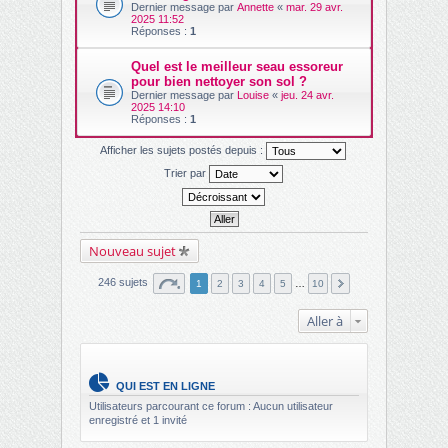
Dernier message par
Annette
«
mar. 29 avr.
2025 11:52
Réponses :
1
Quel est le meilleur seau essoreur
pour bien nettoyer son sol ?
Dernier message par
Louise
«
jeu. 24 avr.
2025 14:10
Réponses :
1
Afficher les sujets postés depuis :
Trier par
Nouveau sujet
246 sujets
1
2
3
4
5
…
10
Aller à
QUI EST EN LIGNE
Utilisateurs parcourant ce forum : Aucun utilisateur
enregistré et 1 invité