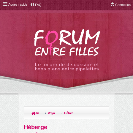
Accès rapide
FAQ
Connexion
Index du forum
Voyages et escapades
Hébergement
R
ec
Héberge
her