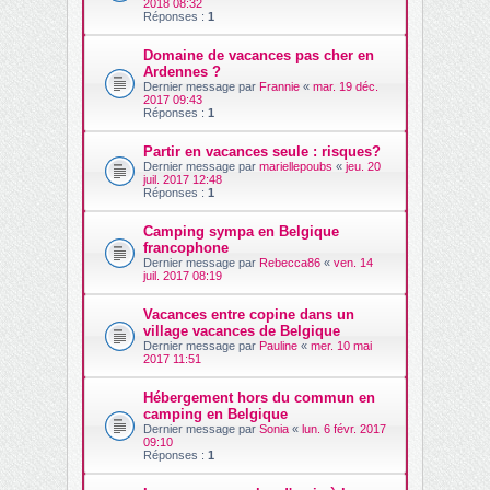
2018 08:32
Réponses :
1
Domaine de vacances pas cher en
Ardennes ?
Dernier message par
Frannie
«
mar. 19 déc.
2017 09:43
Réponses :
1
Partir en vacances seule : risques?
Dernier message par
mariellepoubs
«
jeu. 20
juil. 2017 12:48
Réponses :
1
Camping sympa en Belgique
francophone
Dernier message par
Rebecca86
«
ven. 14
juil. 2017 08:19
Vacances entre copine dans un
village vacances de Belgique
Dernier message par
Pauline
«
mer. 10 mai
2017 11:51
Hébergement hors du commun en
camping en Belgique
Dernier message par
Sonia
«
lun. 6 févr. 2017
09:10
Réponses :
1