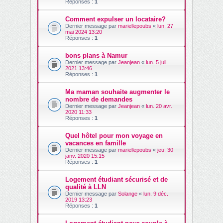
Réponses :
1
Comment expulser un locataire?
Dernier message par
mariellepoubs
«
lun. 27
mai 2024 13:20
Réponses :
1
bons plans à Namur
Dernier message par
Jeanjean
«
lun. 5 juil.
2021 13:46
Réponses :
1
Ma maman souhaite augmenter le
nombre de demandes
Dernier message par
Jeanjean
«
lun. 20 avr.
2020 11:33
Réponses :
1
Quel hôtel pour mon voyage en
vacances en famille
Dernier message par
mariellepoubs
«
jeu. 30
janv. 2020 15:15
Réponses :
1
Logement étudiant sécurisé et de
qualité à LLN
Dernier message par
Solange
«
lun. 9 déc.
2019 13:23
Réponses :
1