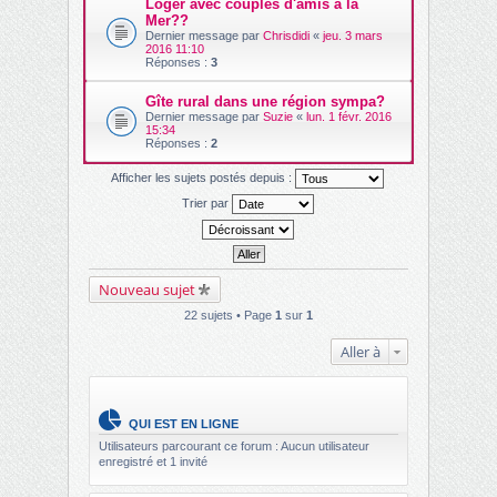
Loger avec couples d'amis à la
Mer??
Dernier message par
Chrisdidi
«
jeu. 3 mars
2016 11:10
Réponses :
3
Gîte rural dans une région sympa?
Dernier message par
Suzie
«
lun. 1 févr. 2016
15:34
Réponses :
2
Afficher les sujets postés depuis :
Trier par
Nouveau sujet
22 sujets • Page
1
sur
1
Aller à
QUI EST EN LIGNE
Utilisateurs parcourant ce forum : Aucun utilisateur
enregistré et 1 invité