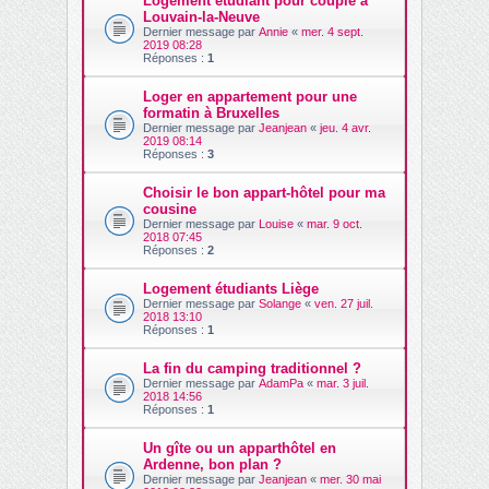
Logement étudiant pour couple à
Louvain-la-Neuve
Dernier message par
Annie
«
mer. 4 sept.
2019 08:28
Réponses :
1
Loger en appartement pour une
formatin à Bruxelles
Dernier message par
Jeanjean
«
jeu. 4 avr.
2019 08:14
Réponses :
3
Choisir le bon appart-hôtel pour ma
cousine
Dernier message par
Louise
«
mar. 9 oct.
2018 07:45
Réponses :
2
Logement étudiants Liège
Dernier message par
Solange
«
ven. 27 juil.
2018 13:10
Réponses :
1
La fin du camping traditionnel ?
Dernier message par
AdamPa
«
mar. 3 juil.
2018 14:56
Réponses :
1
Un gîte ou un apparthôtel en
Ardenne, bon plan ?
Dernier message par
Jeanjean
«
mer. 30 mai