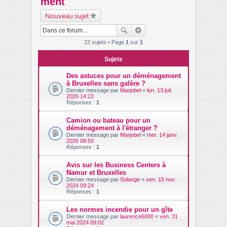
ment
ch
Nouveau sujet
er
22 sujets • Page
1
sur
1
Sujets
Des astuces pour un déménagement
à Bruxelles sans galère ?
Dernier message par
Marjobel
«
lun. 13 juil.
2026 14:22
Réponses :
1
Camion ou bateau pour un
déménagement à l'étranger ?
Dernier message par
Marjobel
«
mer. 14 janv.
2026 08:50
Réponses :
1
Avis sur les Business Centers à
Namur et Bruxelles
Dernier message par
Solange
«
ven. 15 nov.
2024 09:24
Réponses :
1
Les normes incendie pour un gîte
Dernier message par
laurence6000
«
ven. 31
mai 2024 09:02