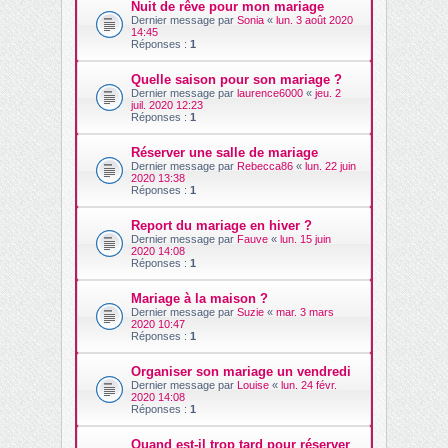
Nuit de rêve pour mon mariage
Dernier message par
Sonia
«
lun. 3 août 2020
14:45
Réponses :
1
Quelle saison pour son mariage ?
Dernier message par
laurence6000
«
jeu. 2
juil. 2020 12:23
Réponses :
1
Réserver une salle de mariage
Dernier message par
Rebecca86
«
lun. 22 juin
2020 13:38
Réponses :
1
Report du mariage en hiver ?
Dernier message par
Fauve
«
lun. 15 juin
2020 14:08
Réponses :
1
Mariage à la maison ?
Dernier message par
Suzie
«
mar. 3 mars
2020 10:47
Réponses :
1
Organiser son mariage un vendredi
Dernier message par
Louise
«
lun. 24 févr.
2020 14:08
Réponses :
1
Quand est-il trop tard pour réserver