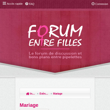
Accès rapide
FAQ
Connexion
Index du forum
Evènements de la vie & leur organisation!
Mariage
R
ec
Mariage
her