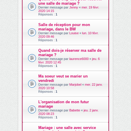
une salle de mariage ?
Dernier message par
Jenny
«
mer. 19 févr.
2020 14:15
Réponses :
1
Salle de réception pour mon
mariage, dans le BW
Dernier message par
Louise
«
lun. 10 févr.
2020 09:46
Réponses :
1
Quand dois-je réserver ma salle de
mariage ?
Dernier message par
laurence6000
«
jeu. 6
févr. 2020 12:45
Réponses :
1
Ma soeur veut se marier un
vendredi
Dernier message par
Marjobel
«
mer. 22 janv.
2020 10:58
Réponses :
1
L'organisation de mon futur
mariage
Dernier message par
Babette
«
jeu. 2 janv.
2020 08:23
Réponses :
1
Mariage : une salle avec service