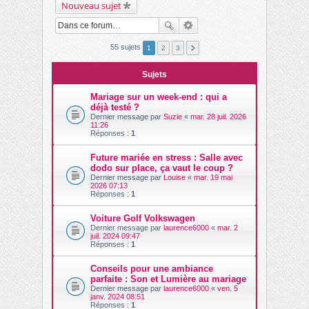
Nouveau sujet
ch
er
55 sujets
1
2
3
Sujets
Mariage sur un week-end : qui a
déjà testé ?
Dernier message par
Suzie
«
mar. 28 juil. 2026
11:26
Réponses :
1
Future mariée en stress : Salle avec
dodo sur place, ça vaut le coup ?
Dernier message par
Louise
«
mar. 19 mai
2026 07:13
Réponses :
1
Voiture Golf Volkswagen
Dernier message par
laurence6000
«
mar. 2
juil. 2024 09:47
Réponses :
1
Conseils pour une ambiance
parfaite : Son et Lumière au mariage
Dernier message par
laurence6000
«
ven. 5
janv. 2024 08:51
Réponses :
1