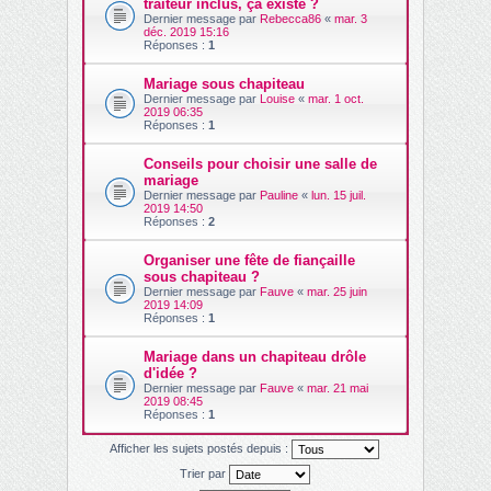
traiteur inclus, ça existe ?
Dernier message par
Rebecca86
«
mar. 3
déc. 2019 15:16
Réponses :
1
Mariage sous chapiteau
Dernier message par
Louise
«
mar. 1 oct.
2019 06:35
Réponses :
1
Conseils pour choisir une salle de
mariage
Dernier message par
Pauline
«
lun. 15 juil.
2019 14:50
Réponses :
2
Organiser une fête de fiançaille
sous chapiteau ?
Dernier message par
Fauve
«
mar. 25 juin
2019 14:09
Réponses :
1
Mariage dans un chapiteau drôle
d'idée ?
Dernier message par
Fauve
«
mar. 21 mai
2019 08:45
Réponses :
1
Afficher les sujets postés depuis :
Trier par