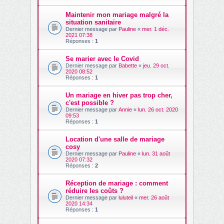
Maintenir mon mariage malgré la
situation sanitaire
Dernier message par
Pauline
«
mer. 1 déc.
2021 07:38
Réponses :
1
Se marier avec le Covid
Dernier message par
Babette
«
jeu. 29 oct.
2020 08:52
Réponses :
1
Un mariage en hiver pas trop cher,
c'est possible ?
Dernier message par
Annie
«
lun. 26 oct. 2020
09:53
Réponses :
1
Location d'une salle de mariage
cosy
Dernier message par
Pauline
«
lun. 31 août
2020 07:32
Réponses :
2
Réception de mariage : comment
réduire les coûts ?
Dernier message par
luluteil
«
mer. 26 août
2020 14:34
Réponses :
1