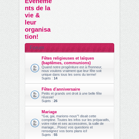
Evèneme
her
nts de la
ch
vie &
er
leur
organisa
tion!
Forum
Fêtes religieuses et laïques
(baptêmes, communions)
Quand notre progéniture est à l'honneur,
nous voulons vraiment que leur fête soit
unique dans tous les sens du terme!
Sujets :
14
Fêtes d'anniversaire
Petits et grands ont droit à une belle fête
réussie!
Sujets :
26
Mariage
"Gai, gai, marions-nous"! disait cette
comptine. Toutes les infos sur les préparatifs,
votre robe et ses accessoires, la salle de
mariage,...Posez vos questions et
renseignez vos bons plans ici!
Sujets :
55