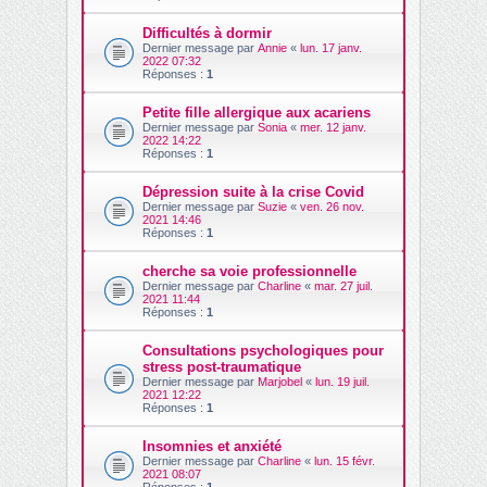
Difficultés à dormir
Dernier message par
Annie
«
lun. 17 janv.
2022 07:32
Réponses :
1
Petite fille allergique aux acariens
Dernier message par
Sonia
«
mer. 12 janv.
2022 14:22
Réponses :
1
Dépression suite à la crise Covid
Dernier message par
Suzie
«
ven. 26 nov.
2021 14:46
Réponses :
1
cherche sa voie professionnelle
Dernier message par
Charline
«
mar. 27 juil.
2021 11:44
Réponses :
1
Consultations psychologiques pour
stress post-traumatique
Dernier message par
Marjobel
«
lun. 19 juil.
2021 12:22
Réponses :
1
Insomnies et anxiété
Dernier message par
Charline
«
lun. 15 févr.
2021 08:07