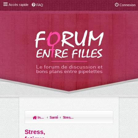
Accès rapide
FAQ
Connexion
Index du forum
Santé
Stress, fatigue et troubles du sommeil
R
ec
Stress,
her