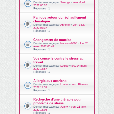
Dernier message par
Solange
«
mer. 6 juil.
2022 08:20
Réponses :
1
Panique autour du réchauffement
climatique
Dernier message par
Annette
«
ven. 1 juil.
2022 07:37
Réponses :
1
Changement de matelas
Dernier message par
laurence6000
«
lun. 28
mars 2022 08:47
Réponses :
1
Vos conseils contre le stress au
travail
Dernier message par
Louise
«
jeu. 24 mars
2022 15:57
Réponses :
1
Allergie aux acariens
Dernier message par
Louise
«
ven. 18 mars
2022 14:39
Réponses :
1
Recherche d'une thérapie pour
problème de stress
Dernier message par
Jenny
«
ven. 21 janv.
2022 15:05
Réponses :
1