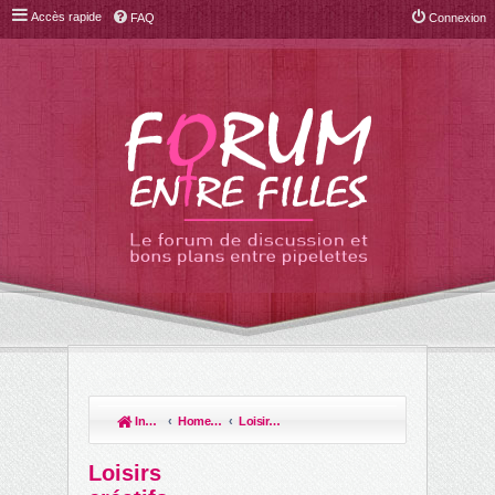
Accès rapide
FAQ
Connexion
Index du forum
Home sweet home
Loisirs créatifs
R
ec
Loisirs
her