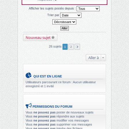
Afficher les sujets postés depuis :
Trier par
Nouveau sujet
26 sujets
1
2
Aller à
QUI EST EN LIGNE
Utilisateurs parcourant ce forum : Aucun utilisateur
enregistré et 1 invité
PERMISSIONS DU FORUM
Vous
ne pouvez pas
poster de nouveaux sujets
Vous
ne pouvez pas
répondre aux sujets
Vous
ne pouvez pas
modifier vos messages
Vous
ne pouvez pas
supprimer vos messages
Vous
ne pouvez pas
joindre des fichiers