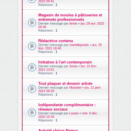
2022 09:41
Réponses :
1
Magasin de moules à pâtisseries et
entremets professionnels
Dernier message par
Annie
«
jeu. 28 avr. 2022
09:36
Réponses :
1
Rédactrice contenu
Dernier message par
mariellepoubs
«
jeu. 25
févr. 2021 16:40
Réponses :
1
Initiation à l'art contemporain
Dernier message par
Sonia
«
lun. 15 févr.
2021 13:01
Réponses :
1
Tout plaquer et devenir artiste
Dernier message par
Marjobel
«
jeu. 21 janv.
2021 08:28
Réponses :
1
Indépendante complémentaire :
réseaux sociaux
Dernier message par
Louise
«
mer. 9 déc.
2020 15:39
Réponses :
1
Activité région Namur