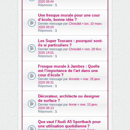
2025 08:44
Réponses :
1
Une fresque murale pour une cour
d’école, bonne idée ?
Dernier message par
Chrisdidi
«
lun. 10 mars
2025 09:24
Réponses :
1
Les Super Toscans : pourquoi sont-
ils si particuliers ?
Dernier message par
Chrisdidi
«
ven. 28 févr.
2025 14:01
Réponses :
1
Fresque murale à Jambes : Quelle
est l'importance de l'art dans une
cour d'école ?
Dernier message par
Annette
«
mar. 28 janv.
2025 08:31
Réponses :
1
Décorateur, architecte ou designer
de surface ?
Dernier message par
Annie
«
mer. 15 janv.
2025 08:13
Réponses :
1
Que vaut l’Audi A5 Sportback pour
une utilisation quotidienne ?