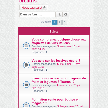
créatifs
ch
Nouveau sujet
er
26 sujets
1
2
Sujets
Vous comprenez quelque chose aux
étiquettes de vins italiens ?
Dernier message par
Sonia
«
mer. 13 mai
2026 14:29
Réponses :
1
Vos avis sur les lessives écolo ?
Dernier message par
Suzie
«
mer. 15 avr.
2026 11:56
Réponses :
1
Idées pour décorer mon magasin de
fruits et légumes à Tournai ?
Dernier message par
Louise
«
mar. 29 juil.
2025 13:51
Réponses :
1
Formation vente pour équipe en
magasin ?
Dernier message par
Solange
«
mar. 20 mai