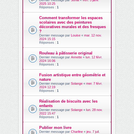
Dernier message par
Sonia
«
ven. 3 janv.
2025 10:25
Réponses :
1
Comment transformer les espaces
scolaires avec des peintures
décoratives murales et des fresques
?
Dernier message par
Louise
«
mar. 12 nov.
2024 15:15
Réponses :
1
Rouleau à pâtisserie original
Dernier message par
Annette
«
lun. 12 févr.
2024 16:06
Réponses :
1
Fusion artistique entre géométrie et
nature
Dernier message par
Solange
«
mer. 7 févr.
2024 12:19
Réponses :
1
Réalisation de biscuits avec les
enfants
Dernier message par
Solange
«
lun. 28 nov.
2022 15:47
Réponses :
1
Publier mon livre
Dernier message par
Charline
«
jeu. 7 juil.