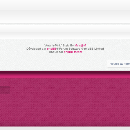
"Anahit-Pink" Style By:
Meis@M
Développé par
phpBB
® Forum Software © phpBB Limited
Traduit par
phpBB-fr.com
Heures au for