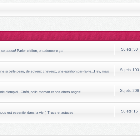
Sujets: 50
a se passe! Parler chiffon, on adoooore ça!
Sujets: 193
ne si belle peau, de soyeux cheveux, une épilation par-fai-te...Hey, mais
Sujets: 206
mode d'emploi...Chéri, belle-maman et nos chers anges!
Sujets: 15
 nous est essentiel dans la vie!:) Trucs et astuces!