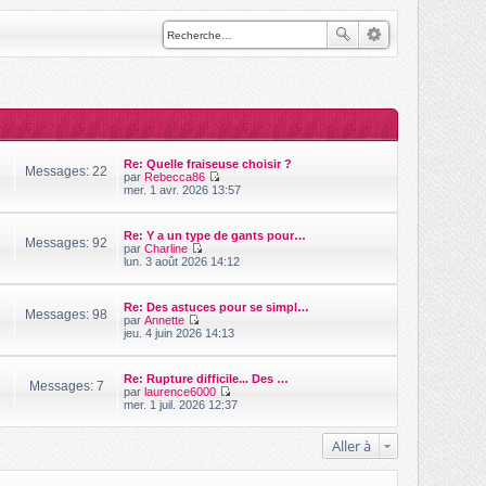
Re: Quelle fraiseuse choisir ?
Messages: 22
par
Rebecca86
V
mer. 1 avr. 2026 13:57
o
i
r
Re: Y a un type de gants pour…
l
Messages: 92
par
Charline
e
V
lun. 3 août 2026 14:12
d
o
e
i
r
r
n
Re: Des astuces pour se simpl…
l
Messages: 98
i
par
Annette
e
V
e
jeu. 4 juin 2026 14:13
d
o
r
e
i
m
r
r
e
n
Re: Rupture difficile... Des …
l
s
Messages: 7
i
par
laurence6000
e
s
e
V
mer. 1 juil. 2026 12:37
d
a
r
o
e
g
m
i
r
e
e
r
Aller à
n
s
l
i
s
e
e
a
d