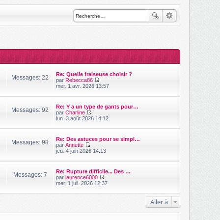
Re: Quelle fraiseuse choisir ?
Messages: 22
par
Rebecca86
V
mer. 1 avr. 2026 13:57
o
i
r
Re: Y a un type de gants pour…
l
Messages: 92
par
Charline
e
V
lun. 3 août 2026 14:12
d
o
e
i
r
r
n
Re: Des astuces pour se simpl…
l
Messages: 98
i
par
Annette
e
V
e
jeu. 4 juin 2026 14:13
d
o
r
e
i
m
r
r
e
n
Re: Rupture difficile... Des …
l
s
Messages: 7
i
par
laurence6000
e
s
e
V
mer. 1 juil. 2026 12:37
d
a
r
o
e
g
m
i
r
e
e
r
Aller à
n
s
l
i
s
e
e
a
d