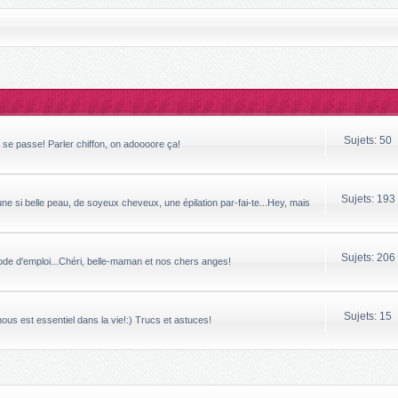
Sujets: 50
a se passe! Parler chiffon, on adoooore ça!
Sujets: 193
ne si belle peau, de soyeux cheveux, une épilation par-fai-te...Hey, mais
Sujets: 206
mode d'emploi...Chéri, belle-maman et nos chers anges!
Sujets: 15
 nous est essentiel dans la vie!:) Trucs et astuces!