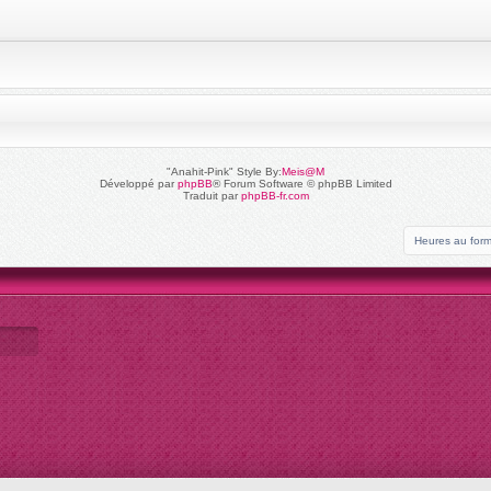
"Anahit-Pink" Style By:
Meis@M
Développé par
phpBB
® Forum Software © phpBB Limited
Traduit par
phpBB-fr.com
Heures au for