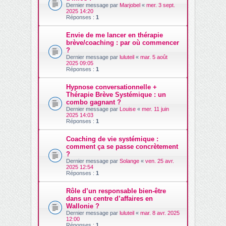
Dernier message par
Marjobel
«
mer. 3 sept.
2025 14:20
Réponses :
1
Envie de me lancer en thérapie
brève/coaching : par où commencer
?
Dernier message par
luluteil
«
mar. 5 août
2025 09:05
Réponses :
1
Hypnose conversationnelle +
Thérapie Brève Systémique : un
combo gagnant ?
Dernier message par
Louise
«
mer. 11 juin
2025 14:03
Réponses :
1
Coaching de vie systémique :
comment ça se passe concrètement
?
Dernier message par
Solange
«
ven. 25 avr.
2025 12:54
Réponses :
1
Rôle d’un responsable bien-être
dans un centre d’affaires en
Wallonie ?
Dernier message par
luluteil
«
mar. 8 avr. 2025
12:00
Réponses :
1