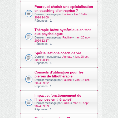
Pourquoi choisir une spécialisation
en coaching d'entreprise ?
Dernier message par
Louise
«
lun. 16 déc.
2024 14:00
Réponses :
1
Thérapie brève systémique en tant
que psychologue
Dernier message par
Pauline
«
mer. 20 nov.
2024 12:17
Réponses :
1
Spécialisations coach de vie
Dernier message par
Annette
«
lun. 28 oct.
2024 08:14
Réponses :
1
Conseils d'utilisation pour les
pierres de lithothérapie
Dernier message par
Pauline
«
ven. 18 oct.
2024 09:32
Réponses :
1
Impact et fonctionnement de
l'hypnose en thérapie?
Dernier message par
Suzie
«
mar. 10 sept.
2024 09:53
Réponses :
1