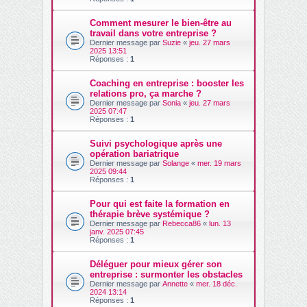
Comment mesurer le bien-être au
travail dans votre entreprise ?
Dernier message par
Suzie
«
jeu. 27 mars
2025 13:51
Réponses :
1
Coaching en entreprise : booster les
relations pro, ça marche ?
Dernier message par
Sonia
«
jeu. 27 mars
2025 07:47
Réponses :
1
Suivi psychologique après une
opération bariatrique
Dernier message par
Solange
«
mer. 19 mars
2025 09:44
Réponses :
1
Pour qui est faite la formation en
thérapie brève systémique ?
Dernier message par
Rebecca86
«
lun. 13
janv. 2025 07:45
Réponses :
1
Déléguer pour mieux gérer son
entreprise : surmonter les obstacles
Dernier message par
Annette
«
mer. 18 déc.
2024 13:14
Réponses :
1