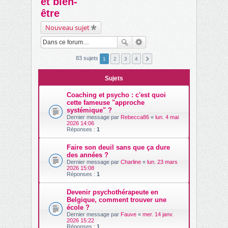
et bien-
ch
être
er
Nouveau sujet
83 sujets
1
2
3
4
Sujets
Coaching et psycho : c'est quoi
cette fameuse "approche
systémique" ?
Dernier message par
Rebecca86
«
lun. 4 mai
2026 14:06
Réponses :
1
Faire son deuil sans que ça dure
des années ?
Dernier message par
Charline
«
lun. 23 mars
2026 15:08
Réponses :
1
Devenir psychothérapeute en
Belgique, comment trouver une
école ?
Dernier message par
Fauve
«
mer. 14 janv.
2026 15:22
Réponses :
1