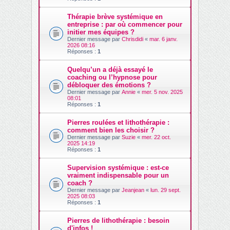
Thérapie brève systémique en
entreprise : par où commencer pour
initier mes équipes ?
Dernier message par
Chrisdidi
«
mar. 6 janv.
2026 08:16
Réponses :
1
Quelqu’un a déjà essayé le
coaching ou l’hypnose pour
débloquer des émotions ?
Dernier message par
Annie
«
mer. 5 nov. 2025
08:01
Réponses :
1
Pierres roulées et lithothérapie :
comment bien les choisir ?
Dernier message par
Suzie
«
mer. 22 oct.
2025 14:19
Réponses :
1
Supervision systémique : est-ce
vraiment indispensable pour un
coach ?
Dernier message par
Jeanjean
«
lun. 29 sept.
2025 08:03
Réponses :
1
Pierres de lithothérapie : besoin
d'infos !