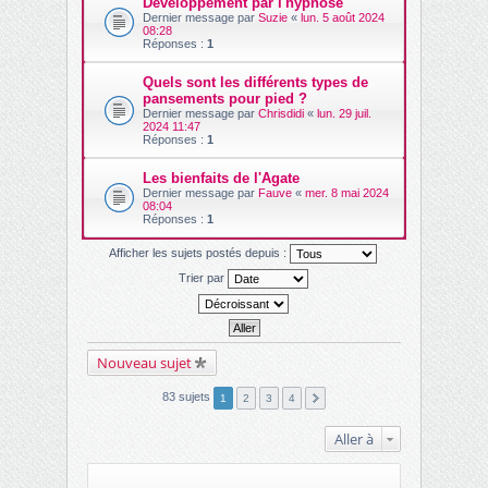
Développement par l'hypnose
Dernier message par
Suzie
«
lun. 5 août 2024
08:28
Réponses :
1
Quels sont les différents types de
pansements pour pied ?
Dernier message par
Chrisdidi
«
lun. 29 juil.
2024 11:47
Réponses :
1
Les bienfaits de l'Agate
Dernier message par
Fauve
«
mer. 8 mai 2024
08:04
Réponses :
1
Afficher les sujets postés depuis :
Trier par
Nouveau sujet
83 sujets
1
2
3
4
Aller à