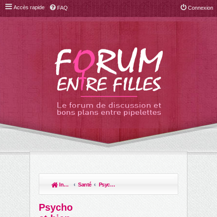
Accès rapide
FAQ
Connexion
Index du forum
Santé
Psycho et bien-être
R
ec
Psycho
her