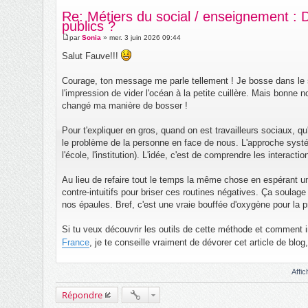
Re: Métiers du social / enseignement : 
publics ?
par
Sonia
»
mer. 3 juin 2026 09:44
M
e
Salut Fauve!!!
s
s
a
Courage, ton message me parle tellement ! Je bosse dans le s
g
l'impression de vider l'océan à la petite cuillère. Mais bonne
e
changé ma manière de bosser !
Pour t'expliquer en gros, quand on est travailleurs sociaux, 
le problème de la personne en face de nous. L'approche systémi
l'école, l'institution). L'idée, c'est de comprendre les interacti
Au lieu de refaire tout le temps la même chose en espérant un
contre-intuitifs pour briser ces routines négatives. Ça soulag
nos épaules. Bref, c'est une vraie bouffée d'oxygène pour la p
Si tu veux découvrir les outils de cette méthode et comment 
France
, je te conseille vraiment de dévorer cet article de blog
Affi
Répondre