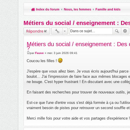
Index du forum
Nous, les femmes
Famille and kids
Métiers du social / enseignement : Des
Répondre
Métiers du social / enseignement : Des 
?
par
Fauve
»
mer. 3 juin 2026 09:41
M
e
Coucou les filles !
s
s
a
J'espère que vous allez bien. Je vous écris aujourd'hui parce
g
boulot... J'ai l'impression de faire face aux mêmes blocages e
e
ne bouge. C'est hyper frustrant ! En discutant avec une collè
En faisant des recherches pour trouver de nouveaux outils, j
Est-ce que l'une d'entre vous s'est déjà formée à ça ou l'uti
vraiment besoin de pistes pour retrouver un second souffle et 
Merci mille fois pour votre aide et vos partages d'expérience 