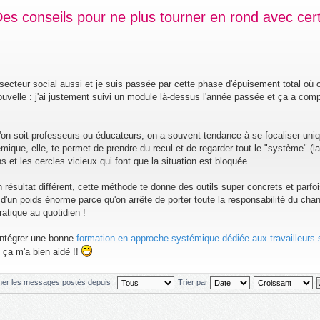
Des conseils pour ne plus tourner en rond avec cer
ecteur social aussi et je suis passée par cette phase d'épuisement total où 
 nouvelle : j'ai justement suivi un module là-dessus l'année passée et ça a co
qu'on soit professeurs ou éducateurs, on a souvent tendance à se focaliser un
que, elle, te permet de prendre du recul et de regarder tout le "système" (la 
ons et les cercles vicieux qui font que la situation est bloquée.
 résultat différent, cette méthode te donne des outils super concrets et parfo
e d'un poids énorme parce qu'on arrête de porter toute la responsabilité du ch
ratique au quotidien !
intégrer une bonne
formation en approche systémique dédiée aux travailleurs
, ça m'a bien aidé !!
cher les messages postés depuis :
Trier par