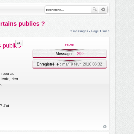
rtains publics ?
2 messages • Page
1
sur
1
Citation
 publics
Fauve
Messages :
299
Enregistré le :
mar. 9 févr. 2016 08:32
un peu au
tente, rien
é.
? J'ai