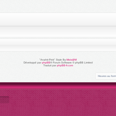
"Anahit-Pink" Style By:
Meis@M
Développé par
phpBB
® Forum Software © phpBB Limited
Traduit par
phpBB-fr.com
Heures au for