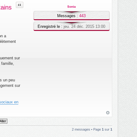
Citation
tains
Sonia
Messages :
443
Enregistré le :
jeu. 24 déc. 2015 13:00
on a
mplètement
iquement sur
famille,
is un peu
angement sur
 sociaux en
2 messages • Page
1
sur
1