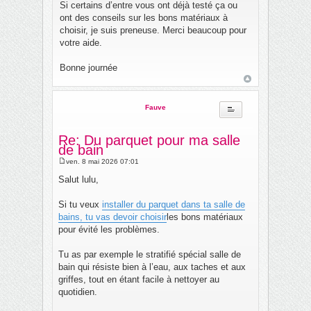
Si certains d’entre vous ont déjà testé ça ou
ont des conseils sur les bons matériaux à
choisir, je suis preneuse. Merci beaucoup pour
votre aide.
Bonne journée
Fauve
Re: Du parquet pour ma salle
de bain
ven. 8 mai 2026 07:01
M
e
Salut lulu,
s
s
a
Si tu veux
installer du parquet dans ta salle de
g
bains, tu vas devoir choisir
les bons matériaux
e
pour évité les problèmes.
Tu as par exemple le stratifié spécial salle de
bain qui résiste bien à l’eau, aux taches et aux
griffes, tout en étant facile à nettoyer au
quotidien.