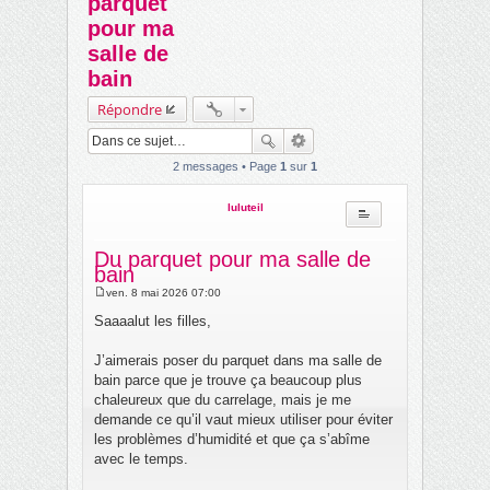
parquet
ch
pour ma
er
salle de
bain
Répondre
2 messages • Page
1
sur
1
luluteil
Du parquet pour ma salle de
bain
ven. 8 mai 2026 07:00
M
e
Saaaalut les filles,
s
s
a
J’aimerais poser du parquet dans ma salle de
g
bain parce que je trouve ça beaucoup plus
e
chaleureux que du carrelage, mais je me
demande ce qu’il vaut mieux utiliser pour éviter
les problèmes d’humidité et que ça s’abîme
avec le temps.