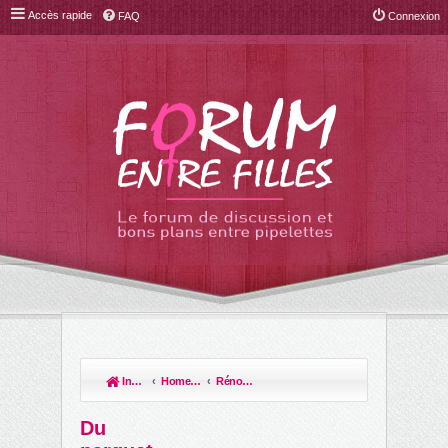
Accès rapide
FAQ
Connexion
Index du forum
Home sweet home
Rénovation et travaux
R
ec
Du
her