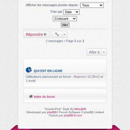
Afficher les messages postés depuis :
Trier par
Répondre
2 messages • Page
1
sur
1
Aller à
QUI EST EN LIGNE
Utilisateurs parcourant ce forum :
Majestic-12 [Bot]
et
1 invité
Index du forum
"Anahit-Pink" Style By:
Meis@M
Développé par
phpBB
® Forum Software © phpBB Limited
Traduit par
phpBB-fr.com