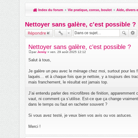
Index du forum
Vie pratique, conso, boulot
Aide, divers 
Nettoyer sans galère, c’est possible ?
Répondre
Nettoyer sans galère, c’est possible ?
par
Jenny
»
ven. 29 août 2025 12:12
M
e
Salut à tous,
s
s
a
Je galère un peu avec le ménage chez moi, surtout pour les fi
g
laqués… et à chaque fois que je nettoie, y a toujours des tra
e
mais franchement, le résultat est jamais top.
J’ai entendu parler des microfibres de finition, apparemment c
vaut, ni comment ça s’utilise. Est-ce que ça change vraimen
dans le temps ou faut en racheter souvent ?
Si vous avez testé, je veux bien vos avis ou vos astuces.
Merci !