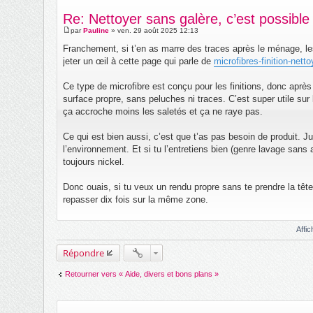
Re: Nettoyer sans galère, c’est possible
par
Pauline
»
ven. 29 août 2025 12:13
M
e
Franchement, si t’en as marre des traces après le ménage, les m
s
jeter un œil à cette page qui parle de
microfibres-finition-net
s
a
g
Ce type de microfibre est conçu pour les finitions, donc aprè
e
surface propre, sans peluches ni traces. C’est super utile sur 
ça accroche moins les saletés et ça ne raye pas.
Ce qui est bien aussi, c’est que t’as pas besoin de produit. J
l’environnement. Et si tu l’entretiens bien (genre lavage sans 
toujours nickel.
Donc ouais, si tu veux un rendu propre sans te prendre la têt
repasser dix fois sur la même zone.
Affi
Répondre
Retourner vers « Aide, divers et bons plans »