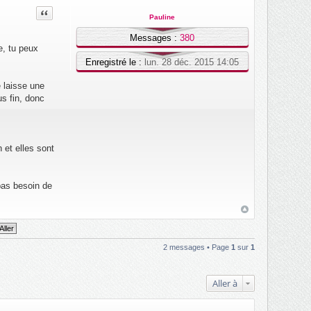
Citation
Pauline
Messages :
380
e, tu peux
Enregistré le :
lun. 28 déc. 2015 14:05
e laisse une
us fin, donc
 et elles sont
pas besoin de
2 messages • Page
1
sur
1
Aller à