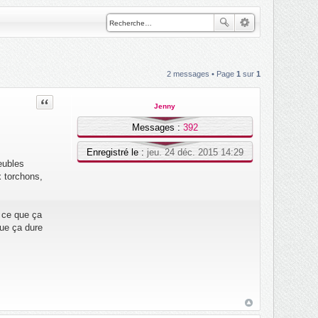
2 messages • Page
1
sur
1
Citation
Jenny
Messages :
392
Enregistré le :
jeu. 24 déc. 2015 14:29
eubles
x torchons,
p ce que ça
que ça dure