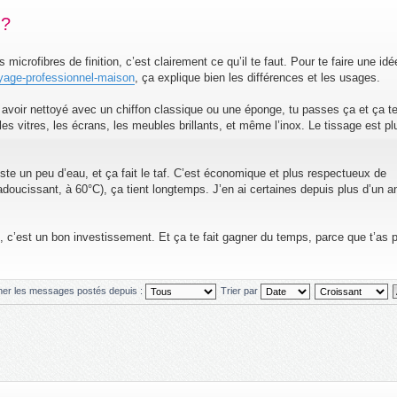
 ?
icrofibres de finition, c’est clairement ce qu’il te faut. Pour te faire une idé
toyage-professionnel-maison
, ça explique bien les différences et les usages.
s avoir nettoyé avec un chiffon classique ou une éponge, tu passes ça et ça t
les vitres, les écrans, les meubles brillants, et même l’inox. Le tissage est pl
uste un peu d’eau, et ça fait le taf. C’est économique et plus respectueux de
adoucissant, à 60°C), ça tient longtemps. J’en ai certaines depuis plus d’un an
e, c’est un bon investissement. Et ça te fait gagner du temps, parce que t’as 
cher les messages postés depuis :
Trier par