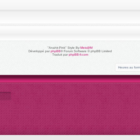
"Anahit-Pink" Style By:
Meis@M
Développé par
phpBB
® Forum Software © phpBB Limited
Traduit par
phpBB-fr.com
Heures au for