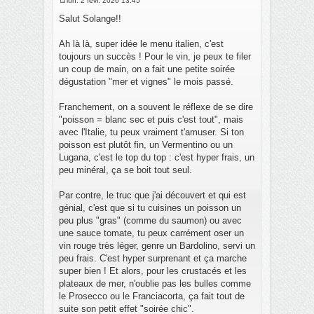
lun. 2 févr. 2026 13:45
M
e
Salut Solange!!
s
s
a
Ah là là, super idée le menu italien, c'est
g
toujours un succès ! Pour le vin, je peux te filer
e
un coup de main, on a fait une petite soirée
dégustation "mer et vignes" le mois passé.
Franchement, on a souvent le réflexe de se dire
"poisson = blanc sec et puis c'est tout", mais
avec l'Italie, tu peux vraiment t'amuser. Si ton
poisson est plutôt fin, un Vermentino ou un
Lugana, c'est le top du top : c'est hyper frais, un
peu minéral, ça se boit tout seul.
Par contre, le truc que j'ai découvert et qui est
génial, c'est que si tu cuisines un poisson un
peu plus "gras" (comme du saumon) ou avec
une sauce tomate, tu peux carrément oser un
vin rouge très léger, genre un Bardolino, servi un
peu frais. C'est hyper surprenant et ça marche
super bien ! Et alors, pour les crustacés et les
plateaux de mer, n'oublie pas les bulles comme
le Prosecco ou le Franciacorta, ça fait tout de
suite son petit effet "soirée chic".