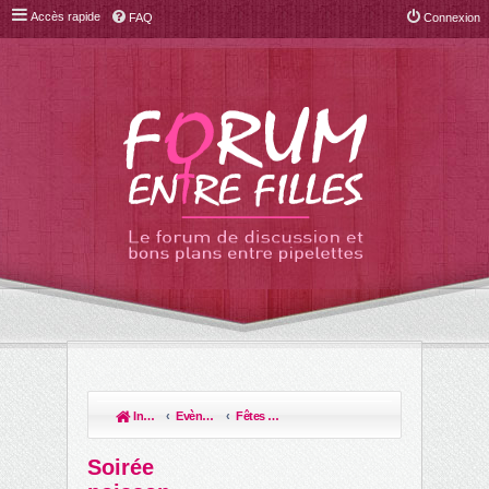
Accès rapide
FAQ
Connexion
Index du forum
Evènements de la vie & leur organisation!
Fêtes d'anniversaire
R
ec
Soirée
her