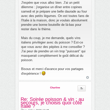
a
J'espère que vous allez bien. J'ai un petit
g
dilemme : j'organise un dîner entre copines
e
samedi et je prépare une belle daurade au four
avec des petits légumes. On est toutes fans de
l'Italie à la maison, donc je voulais absolument
prendre une bonne bouteille de là-bas pour
rester dans le thème.
Mais du coup, je me demande, quels vins
italiens privilégier avec du poisson ? Est-ce
que vous avez des pépites à me conseiller ?
J'ai peur de prendre un vin trop "puissant" qui
masquerait complètement le goût délicat du
poisson.
Bisous et merci d'avance pour vos partages
d'expérience !
Charline
Re: Soirée poisson & vin : au
secours, je choisis quoi côté
Italie ?