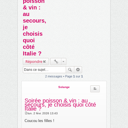
poisson
ch
& vin :
er
au
secours,
je
choisis
quoi
côté
Italie ?
Répondre
2 messages • Page
1
sur
1
Solange
Soirée poisson & vin : au
secours, je choisis quoi côté
Italie ?
lun. 2 févr. 2026 13:43
M
e
Coucou les filles !
s
s