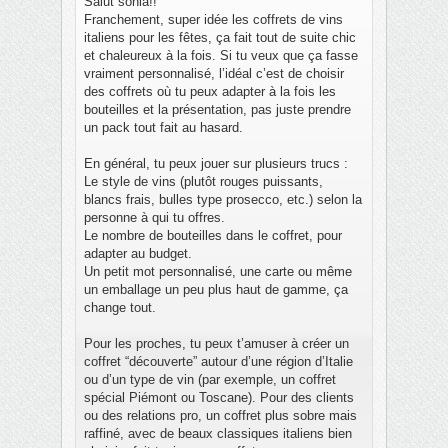
Salut sonia!!
s
Franchement, super idée les coffrets de vins
s
a
italiens pour les fêtes, ça fait tout de suite chic
g
et chaleureux à la fois. Si tu veux que ça fasse
e
vraiment personnalisé, l’idéal c’est de choisir
des coffrets où tu peux adapter à la fois les
bouteilles et la présentation, pas juste prendre
un pack tout fait au hasard.
En général, tu peux jouer sur plusieurs trucs :
Le style de vins (plutôt rouges puissants,
blancs frais, bulles type prosecco, etc.) selon la
personne à qui tu offres.
Le nombre de bouteilles dans le coffret, pour
adapter au budget.
Un petit mot personnalisé, une carte ou même
un emballage un peu plus haut de gamme, ça
change tout.
Pour les proches, tu peux t’amuser à créer un
coffret “découverte” autour d’une région d’Italie
ou d’un type de vin (par exemple, un coffret
spécial Piémont ou Toscane). Pour des clients
ou des relations pro, un coffret plus sobre mais
raffiné, avec de beaux classiques italiens bien