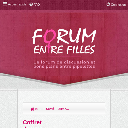
Accès rapide
FAQ
Connexion
Index du forum
Santé
Alimentation et conso santé
R
ec
Coffret
her