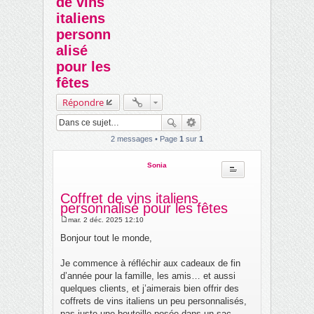
de vins
ch
italiens
er
personn
alisé
pour les
fêtes
Répondre
2 messages • Page
1
sur
1
Sonia
Coffret de vins italiens
personnalisé pour les fêtes
mar. 2 déc. 2025 12:10
M
e
Bonjour tout le monde,
s
s
a
Je commence à réfléchir aux cadeaux de fin
g
d’année pour la famille, les amis… et aussi
e
quelques clients, et j’aimerais bien offrir des
coffrets de vins italiens un peu personnalisés,
pas juste une bouteille posée dans un sac