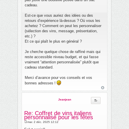
cadeau.
Est-ce que vous auriez des idées ou des
retours d’expérience là-dessus ? Où vous les
achetez ? Comment on peut les personnaliser
(sélection des vins, message, présentation,
etc.) ?
Et ce qui plaît le plus en général ?
Je cherche quelque chose de raffiné mais qui
reste accessible niveau budget, et qui fasse
vraiment “attention personnalisée” plutôt que
cadeau standard.
Merci d’avance pour vos conseils et vos
bonnes adresses !
Jeanjean
Re: Coffret de vins italiens
personnalisé pour les fêtes
mar. 2 déc. 2025 12:12
M
e