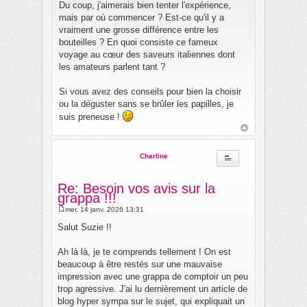
Du coup, j'aimerais bien tenter l'expérience,
mais par où commencer ? Est-ce qu'il y a
vraiment une grosse différence entre les
bouteilles ? En quoi consiste ce fameux
voyage au cœur des saveurs italiennes dont
les amateurs parlent tant ?
Si vous avez des conseils pour bien la choisir
ou la déguster sans se brûler les papilles, je
suis preneuse !
Charline
Re: Besoin vos avis sur la
grappa !!!
mer. 14 janv. 2026 13:31
M
e
Salut Suzie !!
s
s
a
Ah là là, je te comprends tellement ! On est
g
beaucoup à être restés sur une mauvaise
e
impression avec une grappa de comptoir un peu
trop agressive. J'ai lu dernièrement un article de
blog hyper sympa sur le sujet, qui expliquait un