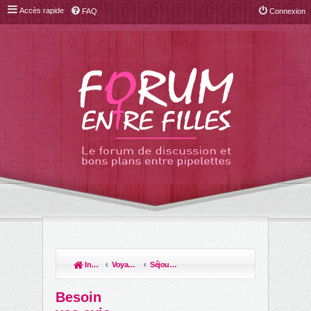
Accès rapide
FAQ
Connexion
Index du forum
Voyages et escapades
Séjours touristiques
R
ec
Besoin
her