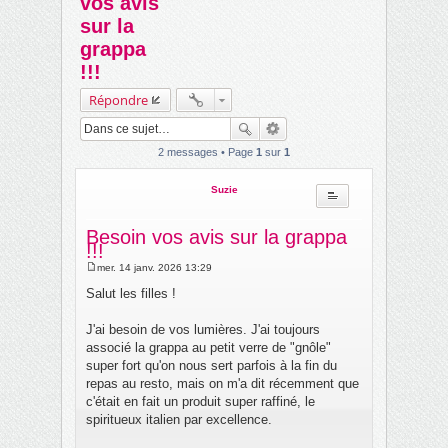
vos avis
ch
sur la
er
grappa
!!!
Répondre
2 messages • Page
1
sur
1
Suzie
Besoin vos avis sur la grappa
!!!
mer. 14 janv. 2026 13:29
M
e
Salut les filles !
s
s
a
J'ai besoin de vos lumières. J'ai toujours
g
associé la grappa au petit verre de "gnôle"
e
super fort qu'on nous sert parfois à la fin du
repas au resto, mais on m'a dit récemment que
c'était en fait un produit super raffiné, le
spiritueux italien par excellence.