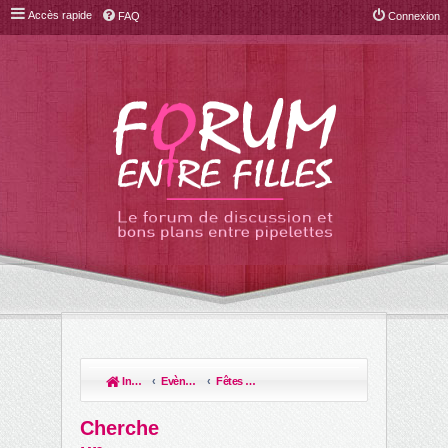
Accès rapide
FAQ
Connexion
Index du forum
Evènements de la vie & leur organisation!
Fêtes religieuses et laïques (baptêmes, communions)
R
ec
Cherche
her