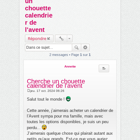
un
ch
chouette
er
calendrie
r de
l'avent
Répondre
2 messages • Page
1
sur
1
Annette
Cherche un chouette
calendrier de l'avent
jeu. 17 oct. 2024 06:26
M
e
Salut tout le monde !
s
s
a
Cette année, j’aimerais acheter un calendrier de
g
l’Avent sympa pour ma famille, mais avec
e
toutes les options disponibles, je suis un peu
perdu...
J’aimerais quelque chose qui plairait autant aux
petits qu’aux grands. Est-ce que vous auriez