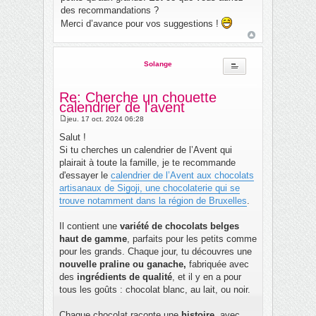
des recommandations ?
Merci d’avance pour vos suggestions !
Solange
Re: Cherche un chouette
calendrier de l'avent
jeu. 17 oct. 2024 06:28
M
e
Salut !
s
Si tu cherches un calendrier de l’Avent qui
s
a
plairait à toute la famille, je te recommande
g
d'essayer le
calendrier de l’Avent aux chocolats
e
artisanaux de Sigoji, une chocolaterie qui se
trouve notamment dans la région de Bruxelles
.
Il contient une
variété de chocolats belges
haut de gamme
, parfaits pour les petits comme
pour les grands. Chaque jour, tu découvres une
nouvelle praline ou ganache,
fabriquée avec
des
ingrédients de qualité
, et il y en a pour
tous les goûts : chocolat blanc, au lait, ou noir.
Chaque chocolat raconte une
histoire
, avec