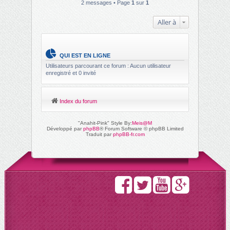
2 messages • Page
1
sur
1
Aller à
QUI EST EN LIGNE
Utilisateurs parcourant ce forum : Aucun utilisateur
enregistré et 0 invité
Index du forum
"Anahit-Pink" Style By:
Meis@M
Développé par
phpBB
® Forum Software © phpBB Limited
Traduit par
phpBB-fr.com