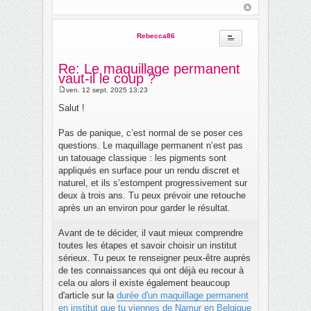
Rebecca86
Re: Le maquillage permanent
vaut-il le coup ?
ven. 12 sept. 2025 13:23
M
e
Salut !
s
s
a
Pas de panique, c’est normal de se poser ces
g
questions. Le maquillage permanent n’est pas
e
un tatouage classique : les pigments sont
appliqués en surface pour un rendu discret et
naturel, et ils s’estompent progressivement sur
deux à trois ans. Tu peux prévoir une retouche
après un an environ pour garder le résultat.
Avant de te décider, il vaut mieux comprendre
toutes les étapes et savoir choisir un institut
sérieux. Tu peux te renseigner peux-être auprès
de tes connaissances qui ont déjà eu recour à
cela ou alors il existe également beaucoup
d'article sur la
durée d'un maquillage permanent
en institut que tu viennes de Namur en Belgique