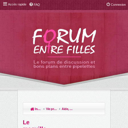
Accès rapide
FAQ
Connexion
Index du forum
Vie pratique, conso, boulot
Aide, divers et bons plans
R
ec
Le
her