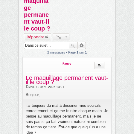
maquilla
ch
ge
er
permane
nt vaut-il
le coup ?
Répondre
2 messages • Page
1
sur
1
Fauve
Le maquillage permanent vaut-
il le coup ?
ven. 12 sept. 2025 13:21
M
e
Bonjour,
s
s
a
j’ai toujours du mal à dessiner mes sourcils
g
correctement et ça me frustre chaque matin. Je
e
pense au maquillage permanent, mais je ne
sais pas si ça fait vraiment naturel ni combien
de temps ça tient. Est-ce que quelqu’un a une
idée ?